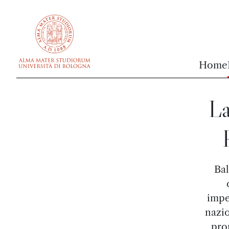
vai al contenuto della pagina
vai al menu di navigazione
Home
La
Bal
impe
nazio
pro