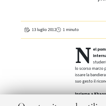
13 luglio 2012
1 minuto
N
el pome
intern
student
lo scorso marzo p
issare la bandier
suo gesto il rico
Insieme a Khaoul
Manouba
, docent