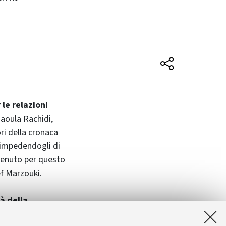
 le relazioni
aoula Rachidi,
ri della cronaca
 impedendogli di
ttenuto per questo
ef Marzouki.
à della
a Fondazione per le