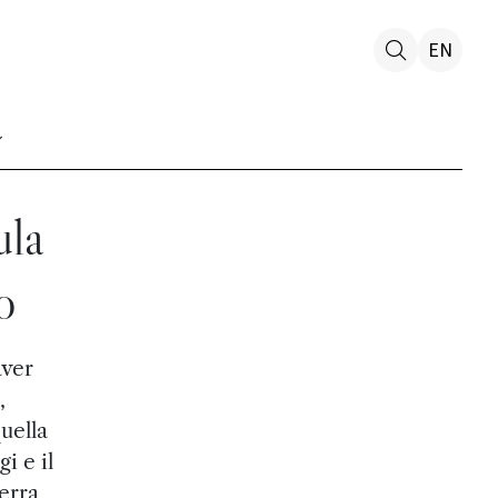
EN
ula
o
aver
,
uella
i e il
erra