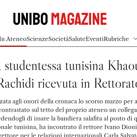
Unibo
Magazine
In Ateneo
Scienze
Società
Salute
Eventi
Rubriche
 studentessa tunisina Khao
Rachidi ricevuta in Rettorat
zata agli onori della cronaca lo scorso marzo per 
contrastato sul tetto del proprio ateneo un collega
dendogli di issare la bandiera salafita al posto di q
nale tunisina, ha incontrato il rettore Ivano Dionig
rettore per le relazioni internazionali Carla Salvat