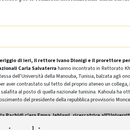
riggio di ieri, il rettore Ivano Dionigi e il prorettore per
azionali Carla Salvaterra
hanno incontrato in Rettorato Kh
essa dell'Università della Manouba, Tunisia, balzata agli ono
er aver contrastato sul tetto del proprio ateneo un collega,
a salafita al posto di quella nazionale tunisina. Kahoula ha o
noscimento del presidente della repubblica provvisorio Monc
a Rachidi c'era Emna Jeblawi, ricercatrice all'Universit
e presso la Tunisian School of Politics e collaboratrice dell