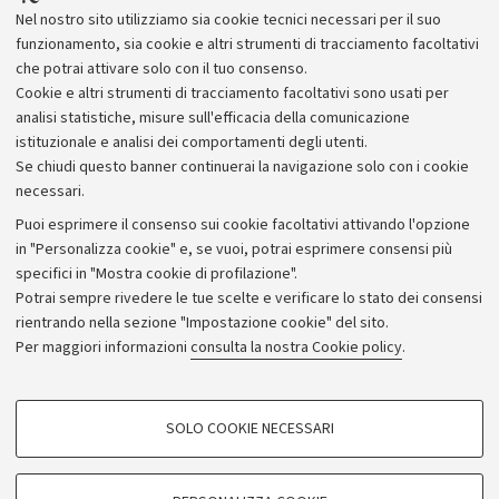
Nel nostro sito utilizziamo sia cookie tecnici necessari per il suo
funzionamento, sia cookie e altri strumenti di tracciamento facoltativi
che potrai attivare solo con il tuo consenso.
Cookie e altri strumenti di tracciamento facoltativi sono usati per
analisi statistiche, misure sull'efficacia della comunicazione
istituzionale e analisi dei comportamenti degli utenti.
Se chiudi questo banner continuerai la navigazione solo con i cookie
necessari.
Archivio
Puoi esprimere il consenso sui cookie facoltativi attivando l'opzione
in "Personalizza cookie" e, se vuoi, potrai esprimere consensi più
Comunicati stampa
specifici in "Mostra cookie di profilazione".
Redazione
Potrai sempre rivedere le tue scelte e verificare lo stato dei consensi
rientrando nella sezione "Impostazione cookie" del sito.
Rassegna stampa
Per maggiori informazioni
consulta la nostra Cookie policy
.
Seguici su:
COOKIE DI PROFILAZIONE - FACOLTATIVI
SOLO COOKIE NECESSARI
Si tratta di cookie utilizzati per analizzare le caratteristiche della navigazione
degli utenti, creare profili in base al loro comportamento sul sito, per analisi
di marketing.