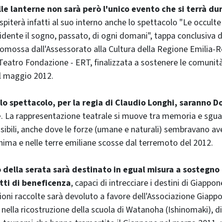
le lanterne non sarà però l'unico evento che si terrà dur
ospiterà infatti al suo interno anche lo spettacolo "Le occulte 
idente il sogno, passato, di ogni domani", tappa conclusiva 
romossa dall'Assessorato alla Cultura della Regione Emilia
atro Fondazione - ERT, finalizzata a sostenere le comunità
l maggio 2012.
lo spettacolo, per la regia di Claudio Longhi, saranno D
e
. La rappresentazione teatrale si muove tra memoria e sguar
sibili, anche dove le forze (umane e naturali) sembravano av
ima e nelle terre emiliane scosse dal terremoto del 2012.
o della serata sarà destinato in egual misura a sostegno
tti di beneficenza
, capaci di intrecciare i destini di Giappon
ioni raccolte sarà devoluto a favore dell'Associazione Gia
nella ricostruzione della scuola di Watanoha (Ishinomaki), di