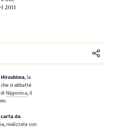
el 2011
i Hiroshima
, la
che si abbatté
 di
Nipponica
, il
ein.
 carta da
ia, realizzate con