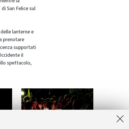
mentre la
di San Felice sul
 delle lanterne e
da prenotare
icenza supportati
Occidente il
ullo spettacolo,