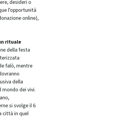
ere, desideri o
que l'opportunità
donazione online),
n rituale
ne della festa
tterizzata
de falò, mentre
i dovranno
lusiva della
l mondo dei vivi.
uano,
ne si svolge il 6
 città in quel