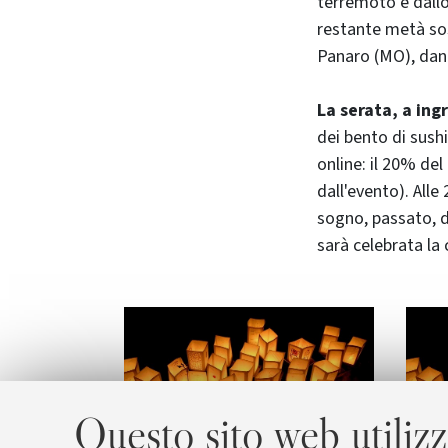
terremoto e dallo
restante metà sos
Panaro (MO), dan
La serata, a ingr
dei bento di sush
online: il 20% de
dall'evento). Alle
sogno, passato, di
sarà celebrata la 
Questo sito web utilizz