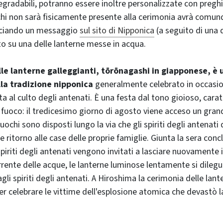
radabili, potranno essere inoltre personalizzate con preghi
chi non sarà fisicamente presente alla cerimonia avrà comun
asciando un messaggio
sul sito di Nipponica
(a seguito di una 
tto su una delle lanterne messe in acqua.
le lanterne galleggianti, tōrōnagashi in giapponese, è u
la tradizione nipponica
generalmente celebrato in occasio
a al culto degli antenati. È una festa dal tono gioioso, cara
 fuoco: il tredicesimo giorno di agosto viene acceso un gran
i fuochi sono disposti lungo la via che gli spiriti degli antenat
e ritorno alle case delle proprie famiglie. Giunta la sera conc
spiriti degli antenati vengono invitati a lasciare nuovamente i
rrente delle acque, le lanterne luminose lentamente si dileg
 spiriti degli antenati. A Hiroshima la cerimonia delle lanter
r celebrare le vittime dell'esplosione atomica che devastò la