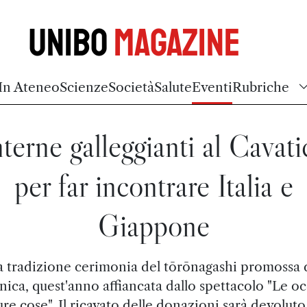
Unibo
Magazine
In Ateneo
Scienze
Società
Salute
Eventi
Rubriche
terne galleggianti al Cavati
per far incontrare Italia e
Giappone
a tradizione cerimonia del tōrōnagashi promossa 
ica, quest'anno affiancata dallo spettacolo "Le oc
ure cose". Il ricavato delle donazioni sarà devolut