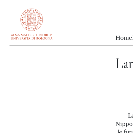
vai al contenuto della pagina
vai al menu di navigazione
Home
Lan
L
Nippon
le fut