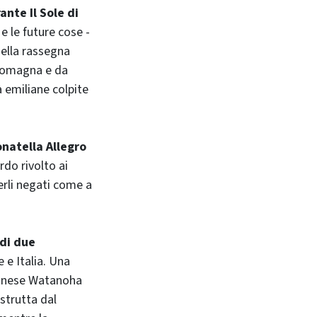
ante Il Sole di
e le future cose -
della rassegna
-Romagna e da
 emiliane colpite
onatella Allegro
do rivolto ai
erli negati come a
 di due
e e Italia. Una
pponese Watanoha
strutta dal