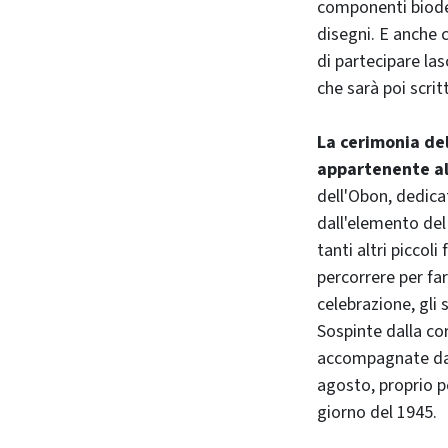
componenti biodeg
disegni. E anche 
di partecipare l
che sarà poi scri
La cerimonia del
appartenente al
dell'Obon, dedicat
dall'elemento del
tanti altri piccol
percorrere per far
celebrazione, gli 
Sospinte dalla co
accompagnate dagli
agosto, proprio pe
giorno del 1945.