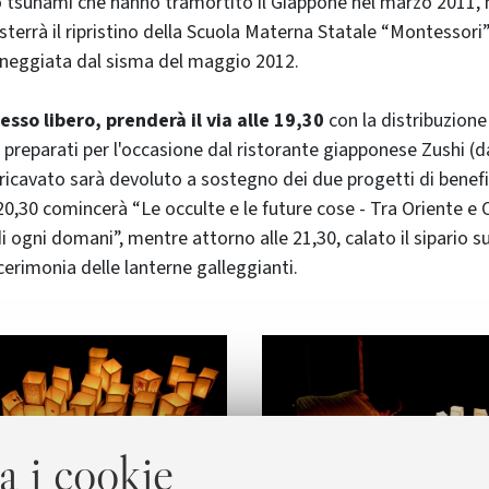
 tsunami che hanno tramortito il Giappone nel marzo 2011, 
terrà il ripristino della Scuola Materna Statale “Montessori” 
neggiata dal sisma del maggio 2012.
esso libero, prenderà il via alle 19,30
con la distribuzione
i preparati per l'occasione dal ristorante giapponese Zushi (
l ricavato sarà devoluto a sostegno dei due progetti di benef
 20,30 comincerà “Le occulte e le future cose - Tra Oriente e 
 ogni domani”, mentre attorno alle 21,30, calato il sipario s
cerimonia delle lanterne galleggianti.
a i cookie