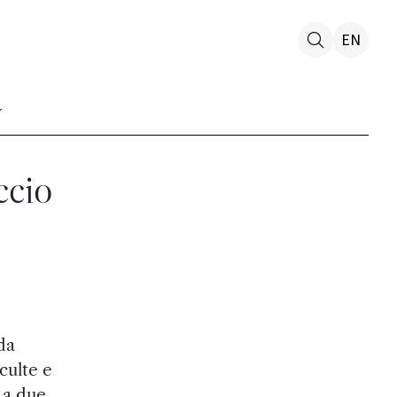
EN
ccio
da
culte e
o a due