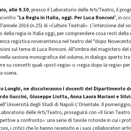
io, alle 9.30
, presso il Laboratorio delle Arti/Teatro, il pr
ncontro "
La Regia in Italia, oggi. Per Luca Ronconi
", in oc
’annale 2016 (n.25) di «Culture Teatrali». L’intenzione del v
o della regia in Italia oggi, per comprendere cosa resti dell
nza registica novecentesca nel teatro del “dopo Novecento”
essioni sul tema di Luca Ronconi. All’ombra del magistero del r
i nella sezione monografica del volume, in dialogo aperto tra
ere su concetti quali «post-regia» o «regia dopo la regia» per 
ra scena.
o Longhi, ne discuteranno i docenti del Dipartimento de
rdo Guccini, Giuseppe Liotta, Anna Laura Mariani e Silvi
’Università degli Studi di Napoli L’Orientale. Il pomeriggio, 
Laboratorio delle Arti/Teatro, proseguirà con «Il Gran Teatro
ettive a confronto»: una serie di tavole rotonde in cui i prot
ni, i critici che lo hanno recensito e i suoi collaboratori artis