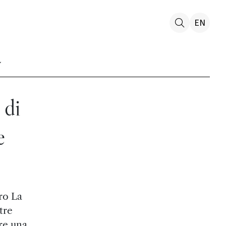
EN
 di
e
ro La
tre
re una