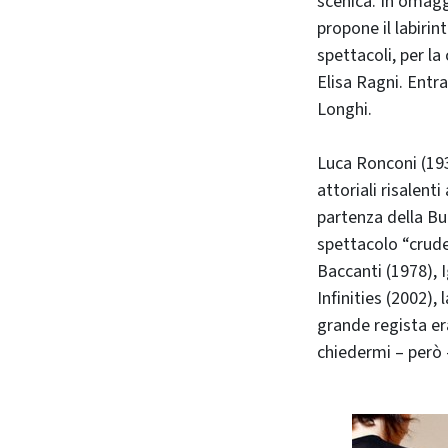
scenica. In omagg
propone il labiri
spettacoli, per la
Elisa Ragni. Entr
Longhi.
Luca Ronconi (19
attoriali risalent
partenza della Buo
spettacolo “crudel
Baccanti (1978), I
Infinities (2002),
grande regista er
chiedermi – però 