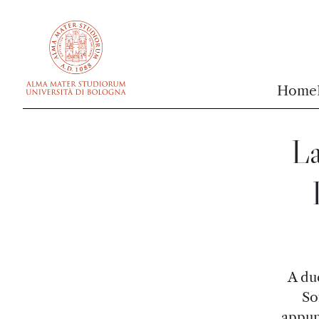
vai al contenuto della pagina
vai al menu di navigazione
Home
La
A du
So
appun