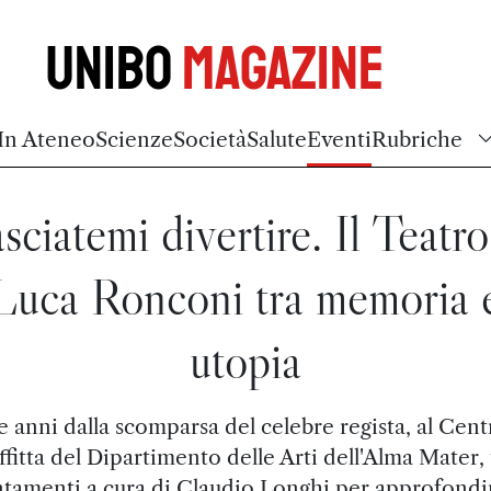
Unibo
Magazine
In Ateneo
Scienze
Società
Salute
Eventi
Rubriche
sciatemi divertire. Il Teatro
Luca Ronconi tra memoria 
utopia
e anni dalla scomparsa del celebre regista, al Cent
ffitta del Dipartimento delle Arti dell'Alma Mater, 
tamenti a cura di Claudio Longhi per approfondi