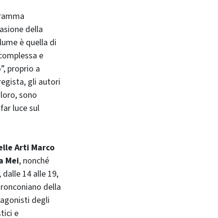
ogramma
casione della
olume è quella di
a complessa e
, proprio a
egista, gli autori
 loro, sono
far luce sul
lle Arti Marco
a Mei
, nonché
dalle 14 alle 19,
 ronconiano della
agonisti degli
tici e