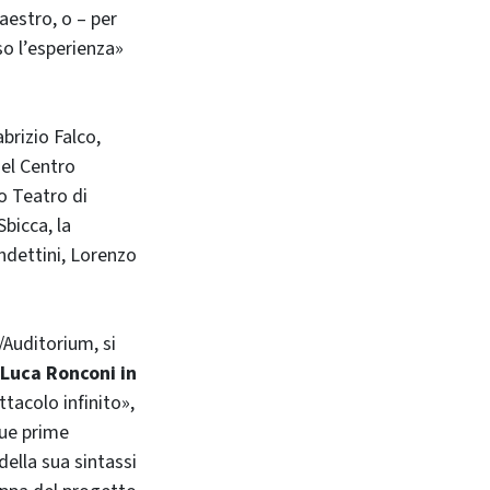
aestro, o – per
so l’esperienza»
brizio Falco,
del Centro
o Teatro di
bicca, la
ndettini, Lorenzo
i/Auditorium, si
i Luca Ronconi in
ttacolo infinito»,
sue prime
della sua sintassi