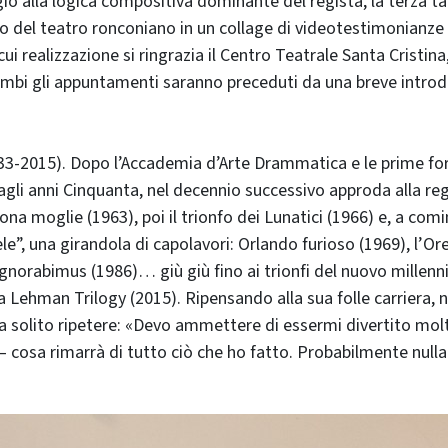
io alla logica compositiva dominante del regista, la terza t
nto del teatro ronconiano in un collage di videotestimonianze 
 cui realizzazione si ringrazia il Centro Teatrale Santa Cristina
ambi gli appuntamenti saranno preceduti da una breve introd
33-2015). Dopo l’Accademia d’Arte Drammatica e le prime fo
i agli anni Cinquanta, nel decennio successivo approda alla regi
na moglie (1963), poi il trionfo dei Lunatici (1966) e, a comi
e”, una girandola di capolavori: Orlando furioso (1969), l’Or
gnorabimus (1986)… giù giù fino ai trionfi del nuovo millenni
 la Lehman Trilogy (2015). Ripensando alla sua folle carriera, ne
a solito ripetere: «Devo ammettere di essermi divertito mo
– cosa rimarrà di tutto ciò che ho fatto. Probabilmente nulla