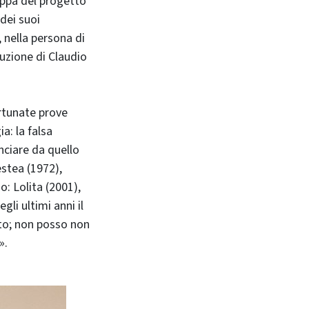
appa del progetto
dei suoi
, nella persona di
uzione di Claudio
rtunate prove
a: la falsa
nciare da quello
estea (1972),
o: Lolita (2001),
gli ultimi anni il
lto; non posso non
».