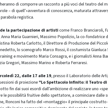
cheranno di comporre un racconto a più voci del teatro del m
parole – di quell’«avventura di conoscenza, maturata attraver
 parabola registica.
de la partecipazione di artisti
come Franco Branciaroli, Fa
 Anna Maria Guarnieri, Massimo Popolizio, la co-fondatrice 
istina Roberta Carlotto, il Direttore di Produzione del Piccol
nedetto, lo scenografo Marco Rossi, il costumista Gianluca S
training e movimento Maria Consagra, e i giornalisti Anna Ba
zia Gregori, Massimo Marino e Roberta Ferraresi.
coledì 22, dalle 17 alle 19
, presso il Laboratorio delle Art
essioni di proiezione
"Lo Spettacolo Infinito: il Teatro d
dotto fin dai suoi esordi dall’ambizione di realizzare uno «spe
 le possibilità fruitive dello spettatore, a cominciare dalle 
he, Ronconi ha fatto del «montaggio» il principale costrutto 