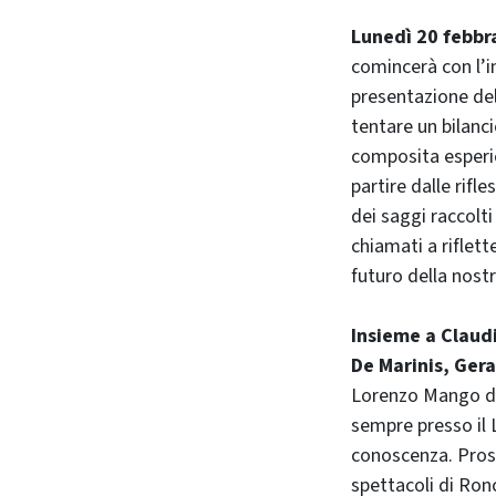
Lunedì 20 febbra
comincerà con l’i
presentazione dell
tentare un bilanci
composita esperie
partire dalle rifl
dei saggi raccolt
chiamati a riflett
futuro della nost
Insieme a Claudi
De Marinis, Gera
Lorenzo Mango dell
sempre presso il 
conoscenza. Prosp
spettacoli di Ronco