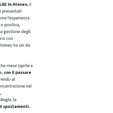
 LAE in Ateneo
, il
ti presentati
come l'esperienza
to positiva,
va gestione degli
rsi con
'Ateneo ha sin da
che mese (aprile e
e,
con il passare
frendo al
oncentrazione nel
,
lleghi, la
li spostamenti.