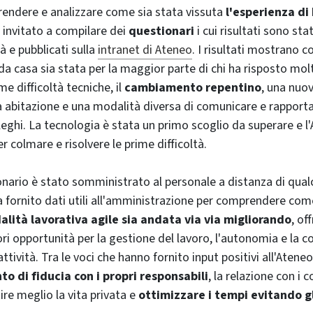
endere e analizzare come sia stata vissuta
l'esperienza di
 invitato a compilare dei
questionari
i cui risultati sono sta
à e pubblicati sulla
intranet di Ateneo
. I risultati mostrano 
da casa sia stata per la maggior parte di chi ha risposto mol
e difficoltà tecniche, il
cambiamento repentino
, una nuo
ia abitazione e una modalità diversa di comunicare e rapporta
leghi. La tecnologia è stata un primo scoglio da superare e l
r colmare e risolvere le prime difficoltà.
nario è stato somministrato al personale a distanza di qual
 fornito dati utili all'amministrazione per comprendere com
alità lavorativa agile sia andata via via migliorando
, of
i opportunità per la gestione del lavoro, l'autonomia e la c
attività. Tra le voci che hanno fornito input positivi all'Ateneo
to di fiducia con i propri responsabili
, la relazione con i co
tire meglio la vita privata e
ottimizzare i tempi evitando g