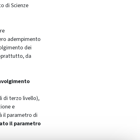
to di Scienze
rre
 mero adempimento
olgimento dei
oprattutto, da
nvolgimento
 di terzo livello),
zione e
à il parametro di
ato il parametro