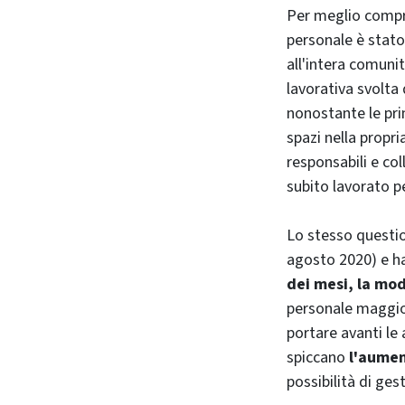
Per meglio compr
personale è stato
all'intera comunit
lavorativa svolta 
nonostante le prim
spazi nella propr
responsabili e col
subito lavorato pe
Lo stesso questio
agosto 2020) e ha
dei mesi, la mod
personale maggior
portare avanti le 
spiccano
l'aumen
possibilità di ges