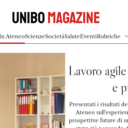
Unibo
Magazine
In Ateneo
Scienze
Società
Salute
Eventi
Rubriche
Lavoro agile 
e p
Presentati i risultati d
Ateneo sull'esperien
prospettive future di u