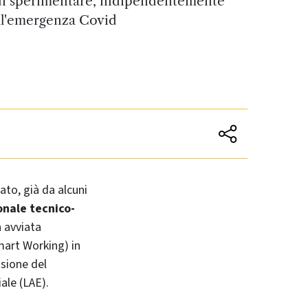
di sperimentare, indipendentemente
ll'emergenza Covid
to, già da alcuni
onale tecnico-
a avviata
mart Working) in
usione del
ale (LAE).