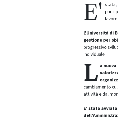
E'
stata, 
princi
lavoro
L'Università di
gestione per obi
progressivo svilu
individuale.
L
a nuova 
valorizz
organizz
cambiamento cultur
attività e dal mon
E' stata avviata
dell’Amministra