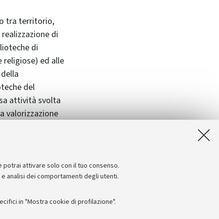
tra territorio,
 realizzazione di
blioteche di
e religiose) ed alle
 della
oteche del
sa attività svolta
la valorizzazione
ipazione al Polo,
ed
 e
e potrai attivare solo con il tuo consenso.
e e analisi dei comportamenti degli utenti.
ifici in "Mostra cookie di profilazione".
Seguici su: