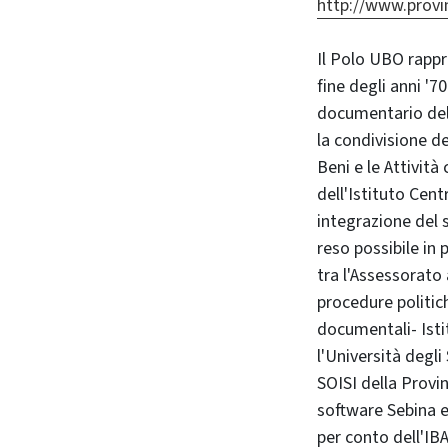
http://www.provin
Il Polo UBO rappre
fine degli anni '7
documentario dell
la condivisione de
Beni e le Attività
dell'Istituto Cent
integrazione del s
reso possibile in 
tra l'Assessorato
procedure politich
documentali- Istit
l'Università degli
SOISI della Provi
software Sebina e 
per conto dell'IB