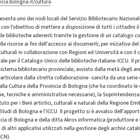
cia.bologna.it/cultura
.
senta uno dei nodi locali del Servizio Bibliotecario Nazionale
0 con l'obiettivo di mettere a disposizione di tutti i cittadini 
e biblioteche aderenti tramite la gestione di un catalogo coll
lle risorse ai fini dell'accesso ai documenti, per iniziativa del
 culturali in collaborazione con Regioni ed Università e con i
rale per il Catalogo Unico delle biblioteche italiane-ICCU. Il p
istema bibliotecario provinciale, avviato dalla metà degli ann
particolare dalla stretta collaborazione -sancita da una serie
 alla Cultura della Provincia di Bologna (che ha coordinato l
e, tecniche e amministrative necessarie), la Soprintendenza a
uto per i Beni artistici, culturali e naturali della Regione E
 Studi di Bologna e l'ICCU. Il progetto si è avvalso dell'appor
ncia di Bologna e della ditta Akros informatica (produttore e 
di altri applicativi utilizzati nella gestione degli archivi cata
ACN).