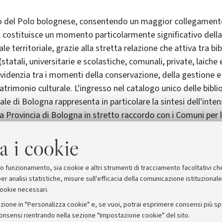
o del Polo bolognese, consentendo un maggior collegamento 
à, costituisce un momento particolarmente significativo della
le territoriale, grazie alla stretta relazione che attiva tra bi
(statali, universitarie e scolastiche, comunali, private, laiche 
videnzia tra i momenti della conservazione, della gestione e
trimonio culturale. L'ingresso nel catalogo unico delle bibli
iale di Bologna rappresenta in particolare la sintesi dell'inten
la Provincia di Bologna in stretto raccordo con i Comuni per 
rario e la sua fruizione da parte di tutti i cittadini. La partec
a i cookie
 al pubblico un accesso immediato alle risorse bibliografiche 
rafforzerà infatti il processo di cooperazione, riqualificazione
servizi offerti dalle biblioteche comunali e provinciali
suo funzionamento, sia cookie e altri strumenti di tracciamento facoltativi ch
er analisi statistiche, misure sull'efficacia della comunicazione istituzional
cookie necessari.
zione in "Personalizza cookie" e, se vuoi, potrai esprimere consensi più spec
consensi rientrando nella sezione "Impostazione cookie" del sito.
stampa