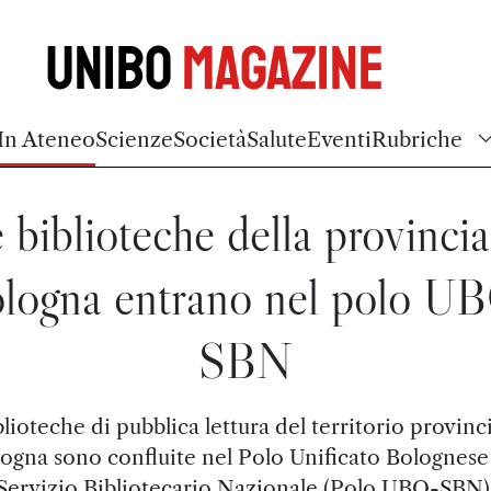
Unibo
Magazine
In Ateneo
Scienze
Società
Salute
Eventi
Rubriche
 biblioteche della provincia
logna entrano nel polo U
SBN
blioteche di pubblica lettura del territorio provinci
ogna sono confluite nel Polo Unificato Bolognese
Servizio Bibliotecario Nazionale (Polo UBO-SBN)