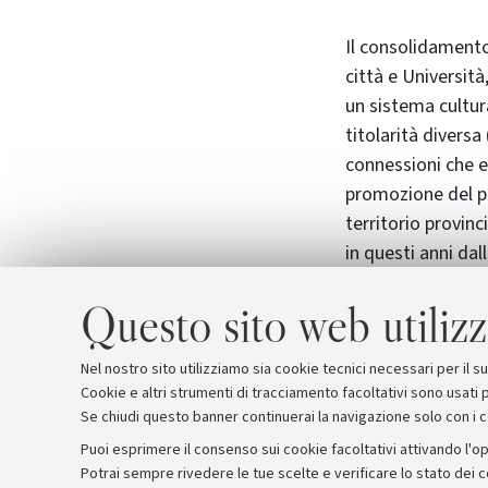
Il consolidament
città e Universit
un sistema cultura
titolarità diversa 
connessioni che e
promozione del pa
territorio provinc
in questi anni dal
del patrimonio lib
Questo sito web utilizz
oltre a garantire
all'informazione, 
potenziamento dei 
Nel nostro sito utilizziamo sia cookie tecnici necessari per il 
Cookie e altri strumenti di tracciamento facoltativi sono usati p
Se chiudi questo banner continuerai la navigazione solo con i 
Puoi esprimere il consenso sui cookie facoltativi attivando l'op
Potrai sempre rivedere le tue scelte e verificare lo stato dei 
Archivio
Comunicati stampa
Redazione
Rassegna 