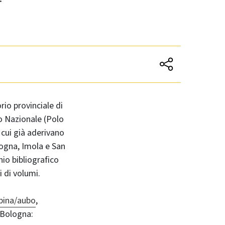
rio provinciale di
o Nazionale (Polo
 cui già aderivano
logna, Imola e San
nio bibliografico
i di volumi.
ebina/aubo
,
i Bologna: