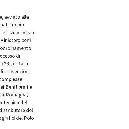
, avviato alla
il patrimonio
ettivo in linea e
 Ministero per i
l coordinamento
rocesso di
i '90, è stato
 di convenzioni-
e complesse
i Beni librari e
milia-Romagna,
to tecnico del
distributore del
lografici del Polo