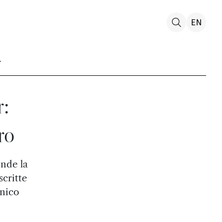
EN
r:
ro
ende la
scritte
unico