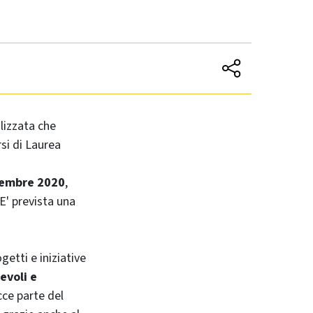
lizzata che
rsi di Laurea
ttembre 2020
,
E' prevista una
etti e iniziative
pevoli e
cce parte del