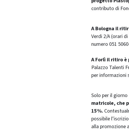
progetto Plasto
contributo di Fon
A Bologna il rit
Verdi 2/A (orari d
numero 051 50604
A Forlì il ritiro è
Palazzo Talenti F
per informazioni 
Solo per il giorno
matricole, che p
15%.
Contestualm
possibile l’iscriz
alla promozione a