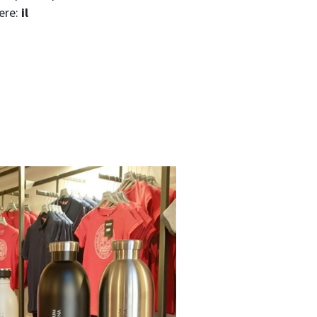
sere:
il