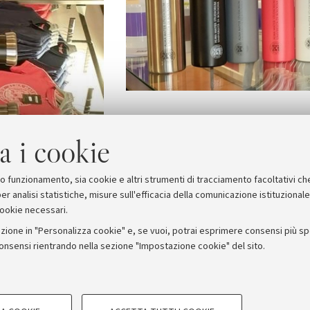
a i cookie
suo funzionamento, sia cookie e altri strumenti di tracciamento facoltativi ch
er analisi statistiche, misure sull'efficacia della comunicazione istituzional
cookie necessari.
zione in "Personalizza cookie" e, se vuoi, potrai esprimere consensi più spec
consensi rientrando nella sezione "Impostazione cookie" del sito.
stampa
COOKIE TECNICI - NECESSAR
ORUM - Università di Bologna - Via Zamboni, 33 - 40126 Bologna