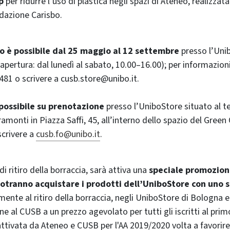
p
per ridurre l’uso di plastica negli spazi di Ateneo, realizzat
dazione Carisbo.
iro è possibile dal 25 maggio al 12 settembre
presso l’Unib
i apertura: dal lunedì al sabato, 10.00–16.00); per informazion
81 o scrivere a cusb.store@unibo.it.
 possibile
su prenotazione
presso l’UniboStore situato al te
ramonti in Piazza Saffi, 45, all’interno dello spazio del Gree
scrivere a
cusb.fo@unibo.it
.
 di ritiro della borraccia, sarà attiva una
speciale promozion
otranno acquistare i prodotti dell’UniboStore con uno 
ente al ritiro della borraccia, negli UniboStore di Bologna e F
ione al CUSB a un prezzo agevolato per tutti gli iscritti al pri
ttivata da Ateneo e CUSB per l'AA 2019/2020 volta a favorire