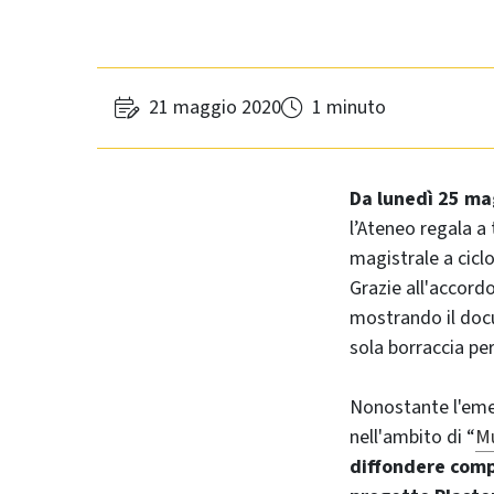
21 maggio 2020
1 minuto
Da lunedì 25 ma
l’Ateneo regala a t
magistrale a cicl
Grazie all'accord
mostrando il docu
sola borraccia pe
Nonostante l'emer
nell'ambito di “
Mu
diffondere comp