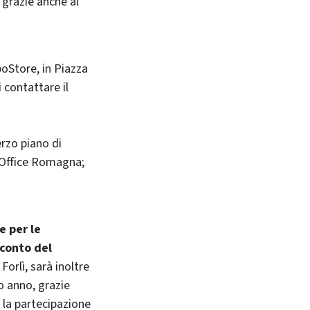
a grazie anche al
oStore, in Piazza
i contattare il
rzo piano di
n Office Romagna;
e per le
sconto del
orlì, sarà inoltre
mo anno, grazie
 la partecipazione