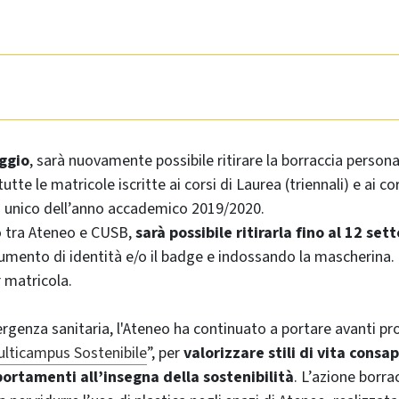
ggio
, sarà nuovamente possibile ritirare la borraccia persona
utte le matricole iscritte ai corsi di Laurea (triennali) e ai co
o unico dell’anno accademico 2019/2020.
o tra Ateneo e CUSB,
sarà possibile ritirarla fino al 12 se
mento di identità e/o il badge e indossando la mascherina. 
r matricola.
genza sanitaria, l'Ateneo ha continuato a portare avanti prog
lticampus Sostenibile
”, per
valorizzare stili di vita consa
ortamenti all’insegna della sostenibilità
. L’azione borra