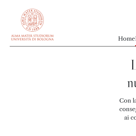
vai al contenuto della pagina
vai al menu di navigazione
Home
L
n
Con la
conseg
ai c