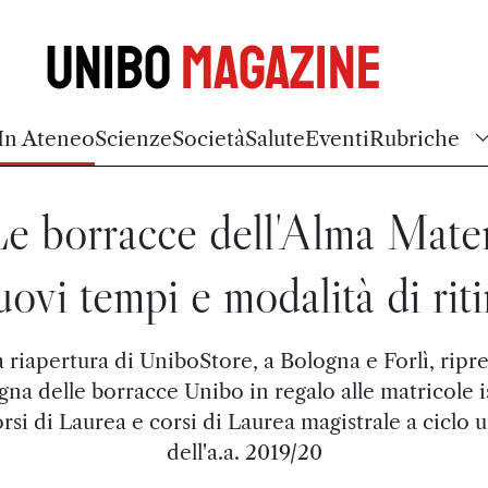
Unibo
Magazine
In Ateneo
Scienze
Società
Salute
Eventi
Rubriche
e borracce dell'Alma Mate
uovi tempi e modalità di riti
 riapertura di UniboStore, a Bologna e Forlì, ripr
na delle borracce Unibo in regalo alle matricole i
orsi di Laurea e corsi di Laurea magistrale a ciclo 
dell'a.a. 2019/20