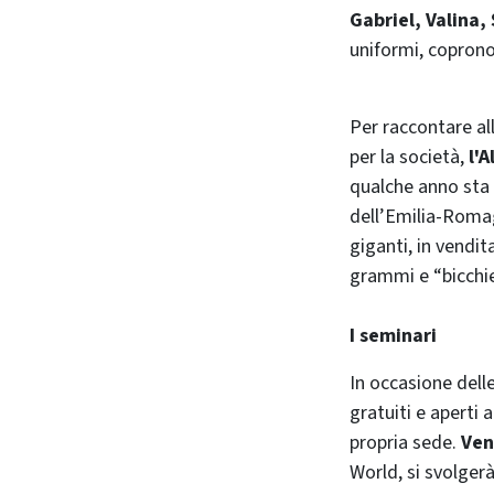
Gabriel, Valina,
uniformi, coprono
Per raccontare all
per la società,
l'
qualche anno sta 
dell’Emilia-Romagn
giganti, in vendi
grammi e “bicchi
I seminari
In occasione dell
gratuiti e aperti 
propria sede.
Ven
World, si svolgerà