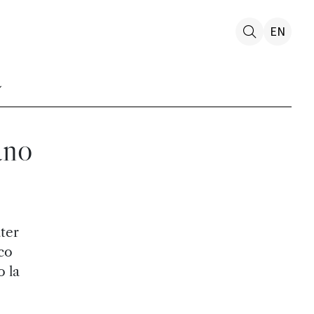
EN
ano
ater
co
 la