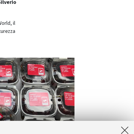
Silverio
rld, il
icurezza