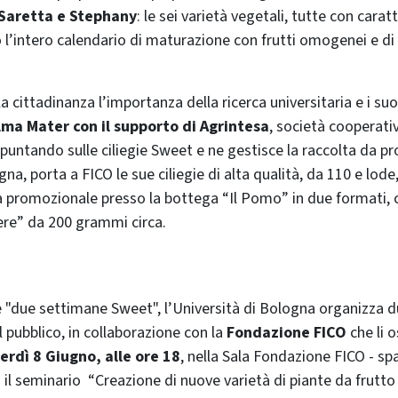
 Saretta e Stephany
: le sei varietà vegetali, tutte con carat
 l’intero calendario di maturazione con frutti omogenei e di
a cittadinanza l’importanza della ricerca universitaria e i suo
Alma Mater con il supporto di Agrintesa
, società cooperati
puntando sulle ciliegie Sweet e ne gestisce la raccolta da pr
a, porta a FICO le sue ciliegie di alta qualità, da 110 e lode,
ta promozionale presso la bottega “Il Pomo” in due formati,
ere” da 200 grammi circa.
e "due settimane Sweet", l’Università di Bologna organizza 
al pubblico, in collaborazione con la
Fondazione FICO
che li o
erdì 8 Giugno, alle ore 18
, nella Sala Fondazione FICO - sp
 il seminario “Creazione di nuove varietà di piante da frutto 