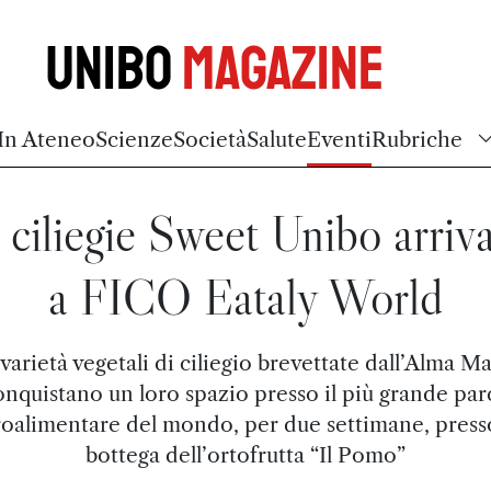
Unibo
Magazine
In Ateneo
Scienze
Società
Salute
Eventi
Rubriche
 ciliegie Sweet Unibo arriv
a FICO Eataly World
varietà vegetali di ciliegio brevettate dall’Alma M
onquistano un loro spazio presso il più grande par
roalimentare del mondo, per due settimane, presso
bottega dell’ortofrutta “Il Pomo”