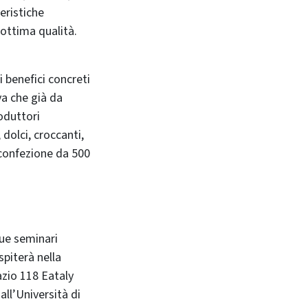
teristiche
 ottima qualità.
i benefici concreti
va che già da
oduttori
 dolci, croccanti,
 confezione da 500
due seminari
spiterà nella
azio 118 Eataly
all’Università di