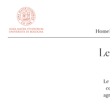
vai al contenuto della pagina
vai al menu di navigazione
Home
Le
Le 
c
ag