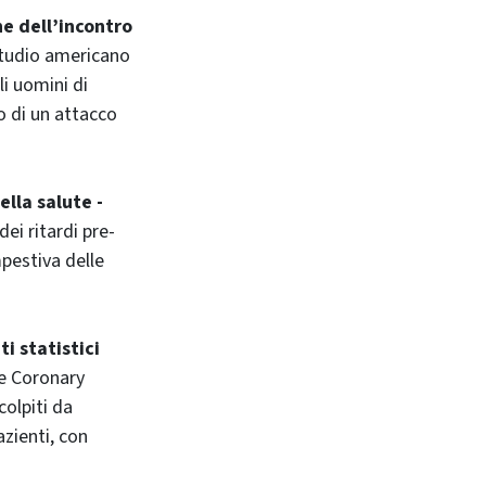
ne dell’incontro
 studio americano
i uomini di
o di un attacco
lla salute -
dei ritardi pre-
mpestiva delle
i statistici
te Coronary
colpiti da
azienti, con