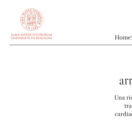
vai al contenuto della pagina
vai al menu di navigazione
Home
ar
Una ri
tra
cardia