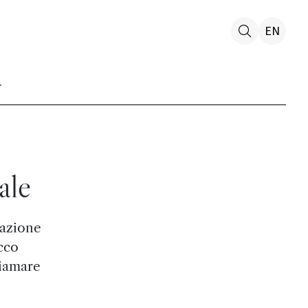
EN
o
ale
lazione
acco
hiamare