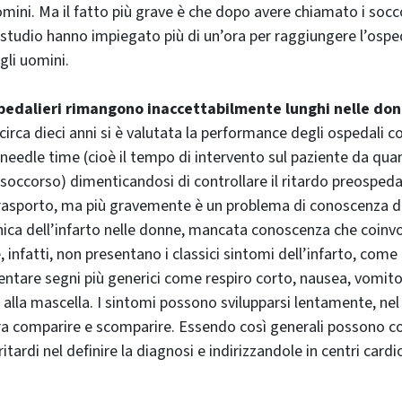
omini. Ma il fatto più grave è che dopo avere chiamato i socc
 studio hanno impiegato più di un’ora per raggiungere l’osped
li uomini.
spedalieri rimangono inaccettabilmente lunghi nelle do
 circa dieci anni si è valutata la performance degli ospedali c
 needle time (cioè il tempo di intervento sul paziente da qua
 soccorso) dimenticandosi di controllare il ritardo preospeda
trasporto, ma più gravemente è un problema di conoscenza de
ica dell’infarto nelle donne, mancata conoscenza che coinvolg
 infatti, non presentano i classici sintomi dell’infarto, come 
tare segni più generici come respiro corto, nausea, vomito,
o alla mascella. I sintomi possono svilupparsi lentamente, nel 
ura comparire e scomparire. Essendo così generali possono c
tardi nel definire la diagnosi e indirizzandole in centri cardi