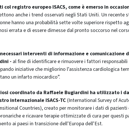
vati col registro europeo ISACS, come è emerso in occasio
flettono anche i trend osservati negli Stati Uniti. Un recente
onne hanno una probabilità sette volte superiore rispetto agl
nosi errata e di essere dimesse dal pronto soccorso nel cors
necessari interventi di informazione e comunicazione de
ini -
al fine di identificare e rimuovere i fattori responsabili 
ppando iniziative che migliorino l’assistenza cardiologica te
tano un infarto miocardico”.
diosi coordinato da Raffaele Bugiardini ha utilizzato i dat
istro internazionale ISACS-TC
(International Survey of Acu
itional Countries), creato per monitorare i dati di pazienti 
ronariche e ricavare terapie ottimizzate di cura per questi p
mento ai paesi in transizione dell’Europa dell’Est.