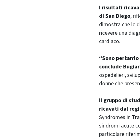
I risultati rica
di San Diego
, ri
dimostra che le d
ricevere una diag
cardiaco.
“Sono pertanto 
conclude Bugiard
ospedalieri, svilu
donne che presen
Il gruppo di stu
ricavati dal reg
Syndromes in Trans
sindromi acute co
particolare riferi