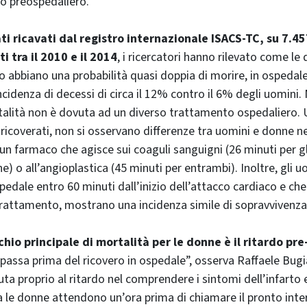
rdo preospedaliero.
i ricavati dal registro internazionale ISACS-TC, su 7.45
i tra il 2010 e il 2014
, i ricercatori hanno rilevato come le
o abbiano una probabilità quasi doppia di morire, in ospedale,
ncidenza di decessi di circa il 12% contro il 6% degli uomini
talità non è dovuta ad un diverso trattamento ospedaliero. U
ricoverati, non si osservano differenze tra uomini e donne n
n farmaco che agisce sui coaguli sanguigni (26 minuti per gl
e) o all’angioplastica (45 minuti per entrambi). Inoltre, gli 
pedale entro 60 minuti dall’inizio dell’attacco cardiaco e ch
rattamento, mostrano una incidenza simile di sopravvivenza
schio principale di mortalità per le donne è il ritardo pr
 passa prima del ricovero in ospedale”, osserva Raffaele Bugi
uta proprio al ritardo nel comprendere i sintomi dell’infarto 
a le donne attendono un’ora prima di chiamare il pronto inte