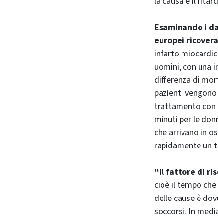
la causa è il rita
Esaminando i dat
europei ricoverat
infarto miocardic
uomini, con una i
differenza di mor
pazienti vengono 
trattamento con u
minuti per le donn
che arrivano in os
rapidamente un t
“Il fattore di ri
cioè il tempo che
delle cause è dov
soccorsi. In medi