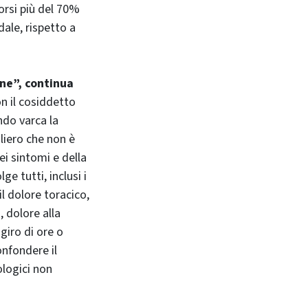
orsi più del 70%
ale, rispetto a
nne”, continua
on il cosiddetto
ndo varca la
liero che non è
i sintomi e della
e tutti, inclusi i
il dolore toracico,
 dolore alla
giro di ore o
onfondere il
ologici non