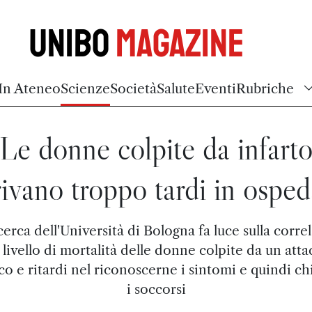
Unibo
Magazine
In Ateneo
Scienze
Società
Salute
Eventi
Rubriche
Le donne colpite da infart
rivano troppo tardi in osped
cerca dell'Università di Bologna fa luce sulla corre
 livello di mortalità delle donne colpite da un att
co e ritardi nel riconoscerne i sintomi e quindi c
i soccorsi