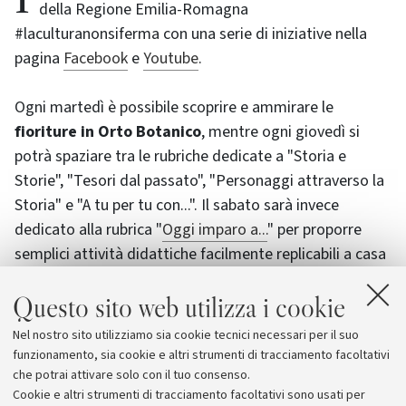
della Regione Emilia-Romagna
#laculturanonsiferma con una serie di iniziative nella
pagina
Facebook
e
Youtube
.
Ogni martedì è possibile scoprire e ammirare le
fioriture in Orto Botanico
, mentre ogni giovedì si
potrà spaziare tra le rubriche dedicate a "Storia e
Storie", "Tesori dal passato", "Personaggi attraverso la
Storia" e "A tu per tu con...". Il sabato sarà invece
dedicato alla rubrica "
Oggi imparo a...
" per proporre
semplici attività didattiche facilmente replicabili a casa
con tutta la famiglia.
Questo sito web utilizza i cookie
E' possibile consultare tutti i video nella playlist
Nel nostro sito utilizziamo sia cookie tecnici necessari per il suo
#SMAllvideo
sul canale YouTube dell'Università di
funzionamento, sia cookie e altri strumenti di tracciamento facoltativi
Bologna.
che potrai attivare solo con il tuo consenso.
Cookie e altri strumenti di tracciamento facoltativi sono usati per