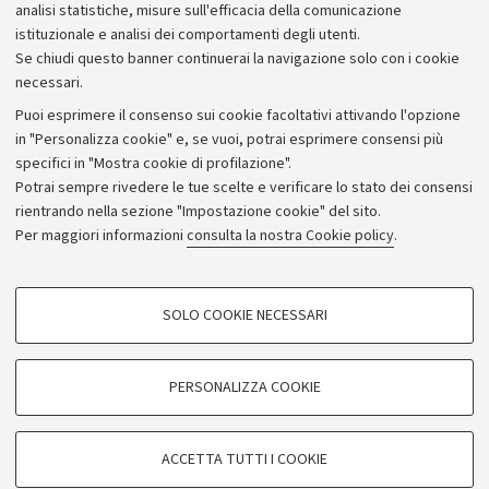
analisi statistiche, misure sull'efficacia della comunicazione
istituzionale e analisi dei comportamenti degli utenti.
Se chiudi questo banner continuerai la navigazione solo con i cookie
necessari.
Archivio
Puoi esprimere il consenso sui cookie facoltativi attivando l'opzione
in "Personalizza cookie" e, se vuoi, potrai esprimere consensi più
Comunicati stampa
specifici in "Mostra cookie di profilazione".
Redazione
Potrai sempre rivedere le tue scelte e verificare lo stato dei consensi
rientrando nella sezione "Impostazione cookie" del sito.
Rassegna stampa
Per maggiori informazioni
consulta la nostra Cookie policy
.
Seguici su:
COOKIE DI PROFILAZIONE - FACOLTATIVI
SOLO COOKIE NECESSARI
Si tratta di cookie utilizzati per analizzare le caratteristiche della navigazione
degli utenti, creare profili in base al loro comportamento sul sito, per analisi
di marketing.
PERSONALIZZA COOKIE
© Copyright 2026 - ALMA MATER STUDIORUM - Università di
Mostra cookie di profilazione
Bologna - Via Zamboni, 33 - 40126 Bologna - PI: 01131710376 -
Google/Youtube Video
CF: 80007010376
COOKIE TECNICI - NECESSARI
ACCETTA TUTTI I COOKIE
Facebook