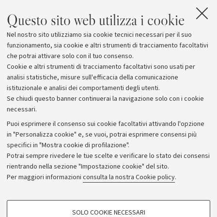
Questo sito web utilizza i cookie
Nel nostro sito utilizziamo sia cookie tecnici necessari per il suo
funzionamento, sia cookie e altri strumenti di tracciamento facoltativi
che potrai attivare solo con il tuo consenso.
Cookie e altri strumenti di tracciamento facoltativi sono usati per
analisi statistiche, misure sull'efficacia della comunicazione
istituzionale e analisi dei comportamenti degli utenti.
Se chiudi questo banner continuerai la navigazione solo con i cookie
necessari.
Archivio
Puoi esprimere il consenso sui cookie facoltativi attivando l'opzione
in "Personalizza cookie" e, se vuoi, potrai esprimere consensi più
Comunicati stampa
specifici in "Mostra cookie di profilazione".
Redazione
Potrai sempre rivedere le tue scelte e verificare lo stato dei consensi
rientrando nella sezione "Impostazione cookie" del sito.
Rassegna stampa
Per maggiori informazioni
consulta la nostra Cookie policy
.
Seguici su:
COOKIE DI PROFILAZIONE - FACOLTATIVI
SOLO COOKIE NECESSARI