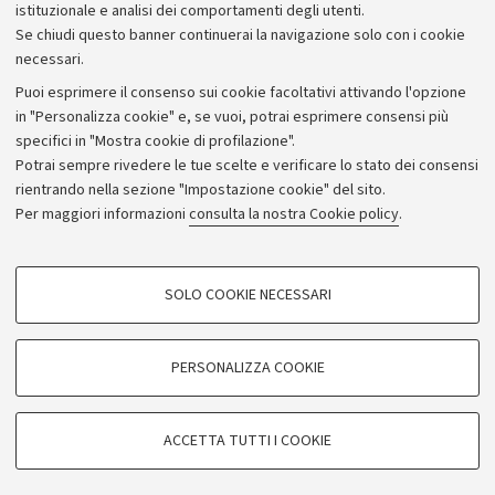
istituzionale e analisi dei comportamenti degli utenti.
Se chiudi questo banner continuerai la navigazione solo con i cookie
necessari.
Archivio
Puoi esprimere il consenso sui cookie facoltativi attivando l'opzione
in "Personalizza cookie" e, se vuoi, potrai esprimere consensi più
Comunicati stampa
specifici in "Mostra cookie di profilazione".
Redazione
Potrai sempre rivedere le tue scelte e verificare lo stato dei consensi
rientrando nella sezione "Impostazione cookie" del sito.
Rassegna stampa
Per maggiori informazioni
consulta la nostra Cookie policy
.
Seguici su:
COOKIE DI PROFILAZIONE - FACOLTATIVI
SOLO COOKIE NECESSARI
Si tratta di cookie utilizzati per analizzare le caratteristiche della navigazione
degli utenti, creare profili in base al loro comportamento sul sito, per analisi
di marketing.
PERSONALIZZA COOKIE
© Copyright 2026 - ALMA MATER STUDIORUM - Università di
Mostra cookie di profilazione
Bologna - Via Zamboni, 33 - 40126 Bologna - PI: 01131710376 -
Google/Youtube Video
CF: 80007010376
COOKIE TECNICI - NECESSARI
ACCETTA TUTTI I COOKIE
Facebook
Privacy
Note legali
Impostazioni Cookie
Si tratta di cookie tecnici utilizzati, a titolo esemplificativo, per il corretto
Vimeo