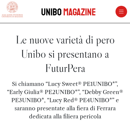
vai al contenuto della pagina
vai al menu di navigazione
Unibo
Magazine
Le nuove varietà di pero
Unibo si presentano a
FuturPera
Si chiamano “Lucy Sweet® PE1UNIBO*”,
“Early Giulia® PE2UNIBO*”, “Debby Green®
PE3UNIBO*, “Lucy Red® PE4UNIBO*” e
saranno presentate alla fiera di Ferrara
dedicata alla filiera pericola