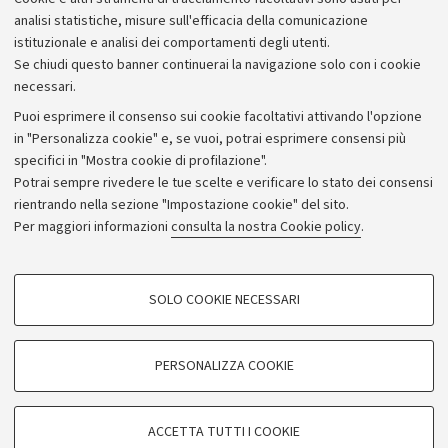
analisi statistiche, misure sull'efficacia della comunicazione
istituzionale e analisi dei comportamenti degli utenti.
Se chiudi questo banner continuerai la navigazione solo con i cookie
necessari.
Archivio
Puoi esprimere il consenso sui cookie facoltativi attivando l'opzione
in "Personalizza cookie" e, se vuoi, potrai esprimere consensi più
Comunicati stampa
specifici in "Mostra cookie di profilazione".
Redazione
Potrai sempre rivedere le tue scelte e verificare lo stato dei consensi
rientrando nella sezione "Impostazione cookie" del sito.
Rassegna stampa
Per maggiori informazioni
consulta la nostra Cookie policy
.
Seguici su:
COOKIE DI PROFILAZIONE - FACOLTATIVI
SOLO COOKIE NECESSARI
Si tratta di cookie utilizzati per analizzare le caratteristiche della navigazione
degli utenti, creare profili in base al loro comportamento sul sito, per analisi
di marketing.
PERSONALIZZA COOKIE
© Copyright 2026 - ALMA MATER STUDIORUM - Università di
Mostra cookie di profilazione
Bologna - Via Zamboni, 33 - 40126 Bologna - PI: 01131710376 -
Google/Youtube Video
CF: 80007010376
COOKIE TECNICI - NECESSARI
ACCETTA TUTTI I COOKIE
Facebook