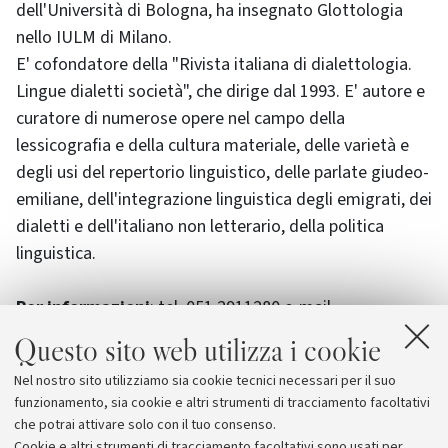
dell'Università di Bologna, ha insegnato Glottologia
nello IULM di Milano.
E' cofondatore della "Rivista italiana di dialettologia.
Lingue dialetti società", che dirige dal 1993. E' autore e
curatore di numerose opere nel campo della
lessicografia e della cultura materiale, delle varietà e
degli usi del repertorio linguistico, delle parlate giudeo-
emiliane, dell'integrazione linguistica degli emigrati, dei
dialetti e dell'italiano non letterario, della politica
linguistica.
Per informazioni
: tel. 051.2911280 e-mail
info@museoebraicobo.it
Questo sito web utilizza i cookie
Nel nostro sito utilizziamo sia cookie tecnici necessari per il suo
ufficio stampa
: Museo Ebraico di Bologna Isabella
funzionamento, sia cookie e altri strumenti di tracciamento facoltativi
Scandaletti tel. 051.6569003
che potrai attivare solo con il tuo consenso.
iscandaletti@museoebraicobo.it
Cookie e altri strumenti di tracciamento facoltativi sono usati per