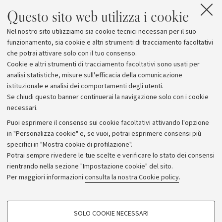
progetti universitari, nazionali e internazionali, e
Questo sito web utilizza i cookie
accogliendo studenti di tutte le età e anche comuni
cittadini, con un programma di visite guidate in
Nel nostro sito utilizziamo sia cookie tecnici necessari per il suo
continuo aggiornamento.
La prossima è in programma
funzionamento, sia cookie e altri strumenti di tracciamento facoltativi
per sabato 9 maggio
.
che potrai attivare solo con il tuo consenso.
Cookie e altri strumenti di tracciamento facoltativi sono usati per
analisi statistiche, misure sull'efficacia della comunicazione
istituzionale e analisi dei comportamenti degli utenti.
Se chiudi questo banner continuerai la navigazione solo con i cookie
necessari.
Archivio
Puoi esprimere il consenso sui cookie facoltativi attivando l'opzione
in "Personalizza cookie" e, se vuoi, potrai esprimere consensi più
Comunicati stampa
specifici in "Mostra cookie di profilazione".
Redazione
Potrai sempre rivedere le tue scelte e verificare lo stato dei consensi
rientrando nella sezione "Impostazione cookie" del sito.
Rassegna stampa
Per maggiori informazioni
consulta la nostra Cookie policy
.
Seguici su:
COOKIE DI PROFILAZIONE - FACOLTATIVI
SOLO COOKIE NECESSARI
Si tratta di cookie utilizzati per analizzare le caratteristiche della navigazione