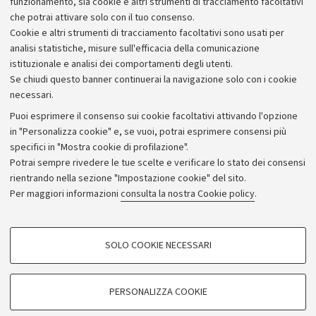
funzionamento, sia cookie e altri strumenti di tracciamento facoltativi
che potrai attivare solo con il tuo consenso.
Cookie e altri strumenti di tracciamento facoltativi sono usati per
analisi statistiche, misure sull'efficacia della comunicazione
istituzionale e analisi dei comportamenti degli utenti.
Se chiudi questo banner continuerai la navigazione solo con i cookie
necessari.
Archivio
Puoi esprimere il consenso sui cookie facoltativi attivando l'opzione
in "Personalizza cookie" e, se vuoi, potrai esprimere consensi più
Comunicati stampa
specifici in "Mostra cookie di profilazione".
Redazione
Potrai sempre rivedere le tue scelte e verificare lo stato dei consensi
rientrando nella sezione "Impostazione cookie" del sito.
Rassegna stampa
Per maggiori informazioni
consulta la nostra Cookie policy
.
Seguici su:
COOKIE DI PROFILAZIONE - FACOLTATIVI
SOLO COOKIE NECESSARI
Si tratta di cookie utilizzati per analizzare le caratteristiche della navigazione
degli utenti, creare profili in base al loro comportamento sul sito, per analisi
di marketing.
PERSONALIZZA COOKIE
© Copyright 2026 - ALMA MATER STUDIORUM - Università di
Mostra cookie di profilazione
Bologna - Via Zamboni, 33 - 40126 Bologna - PI: 01131710376 -