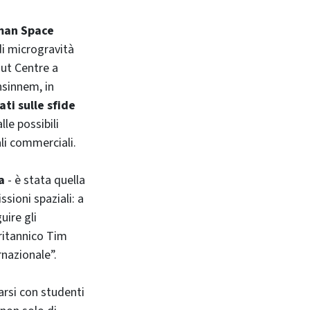
uman Space
di microgravità
aut Centre a
nsinnem, in
ati sulle sfide
lle possibili
ali commerciali.
a
- è stata quella
sioni spaziali: a
uire gli
britannico Tim
rnazionale”.
rsi con studenti