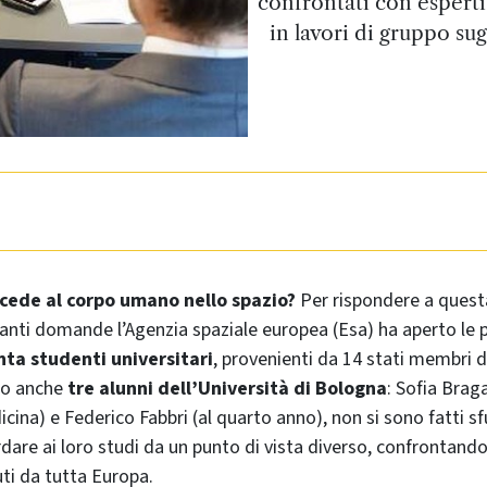
confrontati con esperti 
in lavori di gruppo sug
cede al corpo umano nello spazio?
Per rispondere a questa
nanti domande l’Agenzia spaziale europea (Esa) ha aperto le 
ta studenti universitari
, provenienti da 14 stati membri d
oro anche
tre alunni dell’Università di Bologna
: Sofia Brag
cina) e Federico Fabbri (al quarto anno), non si sono fatti sf
rdare ai loro studi da un punto di vista diverso, confrontando
ti da tutta Europa.