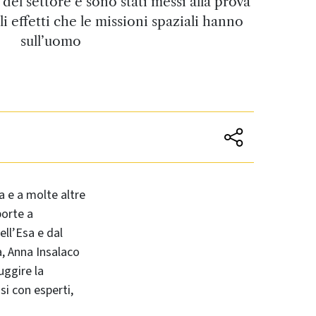
del settore e sono stati messi alla prova
li effetti che le missioni spaziali hanno
sull’uomo
 e a molte altre
porte a
ell’Esa e dal
a, Anna Insalaco
uggire la
si con esperti,