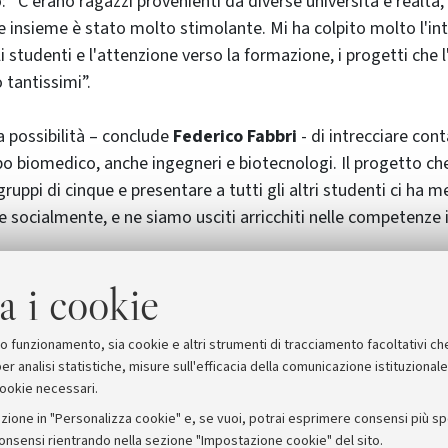
 “C’erano ragazzi provenienti da diverse università e realtà,
e insieme è stato molto stimolante. Mi ha colpito molto l'in
i studenti e l'attenzione verso la formazione, i progetti che 
 tantissimi”.
 possibilità – conclude
Federico Fabbri
- di intrecciare con
po biomedico, anche ingegneri e biotecnologi. Il progetto 
gruppi di cinque e presentare a tutti gli altri studenti ci ha 
e socialmente, e ne siamo usciti arricchiti nelle competenze 
a i cookie
tional
suo funzionamento, sia cookie e altri strumenti di tracciamento facoltativi ch
er analisi statistiche, misure sull'efficacia della comunicazione istituzional
cookie necessari.
zione in "Personalizza cookie" e, se vuoi, potrai esprimere consensi più spec
consensi rientrando nella sezione "Impostazione cookie" del sito.