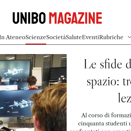
Unibo
Magazine
In Ateneo
Scienze
Società
Salute
Eventi
Rubriche
Le sfide d
spazio: t
le
Al corso di formaz
cinquanta studenti u