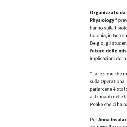
Organizzato da 
Physiology”
prev
hanno sulla fisio
Colonia, in Germa
Belgio, gli stude
future delle mis
implicazioni della
“La lezione che m
sulla Operational 
parlarcene è stato
astronauti nelle 
Peake che ci ha pa
Per
Anna Insala