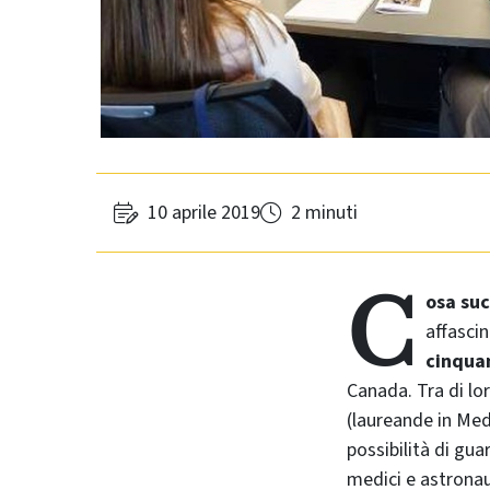
10 aprile 2019
2 minuti
C
osa suc
affasci
cinquan
Canada. Tra di l
(laureande in Medi
possibilità di gua
medici e astronau