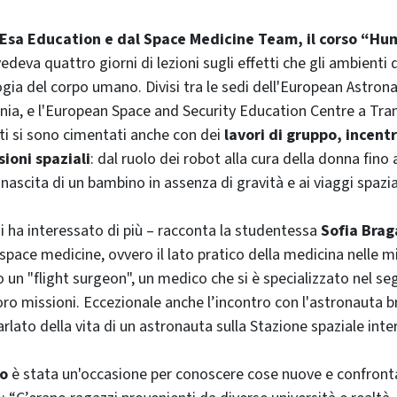
Esa Education e dal Space Medicine Team, il corso “H
edeva quattro giorni di lezioni sugli effetti che gli ambienti 
logia del corpo umano. Divisi tra le sedi dell'European Astron
nia, e l'European Space and Security Education Centre a Tra
nti si sono cimentati anche con dei
lavori di gruppo, incentr
sioni spaziali
: dal ruolo dei robot alla cura della donna fino a
 nascita di un bambino in assenza di gravità e ai viaggi spazi
i ha interessato di più – racconta la studentessa
Sofia Brag
space medicine, ovvero il lato pratico della medicina nelle mis
 un "flight surgeon", un medico che si è specializzato nel seg
loro missioni. Eccezionale anche l’incontro con l'astronauta 
rlato della vita di un astronauta sulla Stazione spaziale inte
co
è stata un'occasione per conoscere cose nuove e confronta