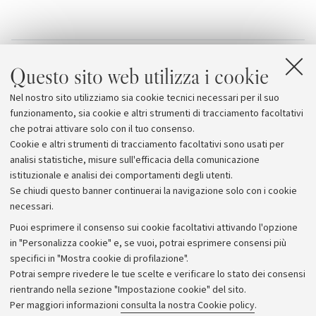
Allegati
Questo sito web utilizza i cookie
Una settimana per l'inclusione tra Culture,
Nel nostro sito utilizziamo sia cookie tecnici necessari per il suo
Pratiche, Politiche
funzionamento, sia cookie e altri strumenti di tracciamento facoltativi
che potrai attivare solo con il tuo consenso.
Cookie e altri strumenti di tracciamento facoltativi sono usati per
analisi statistiche, misure sull'efficacia della comunicazione
istituzionale e analisi dei comportamenti degli utenti.
Se chiudi questo banner continuerai la navigazione solo con i cookie
necessari.
Archivio
Puoi esprimere il consenso sui cookie facoltativi attivando l'opzione
in "Personalizza cookie" e, se vuoi, potrai esprimere consensi più
Comunicati stampa
specifici in "Mostra cookie di profilazione".
Redazione
Potrai sempre rivedere le tue scelte e verificare lo stato dei consensi
rientrando nella sezione "Impostazione cookie" del sito.
Rassegna stampa
Per maggiori informazioni
consulta la nostra Cookie policy
.