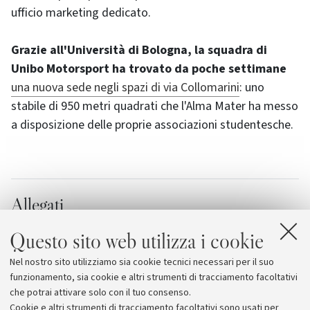
ufficio marketing dedicato.
Grazie all'Università di Bologna, la squadra di
Unibo Motorsport ha trovato da poche settimane
una nuova sede negli spazi di via Collomarini
: uno
stabile di 950 metri quadrati che l'Alma Mater ha messo
a disposizione delle proprie associazioni studentesche.
Allegati
Inaugurati gli spazi per le associazioni
Questo sito web utilizza i cookie
studentesche in via Collamarini
Nel nostro sito utilizziamo sia cookie tecnici necessari per il suo
Unibo Motorsport
funzionamento, sia cookie e altri strumenti di tracciamento facoltativi
che potrai attivare solo con il tuo consenso.
Cookie e altri strumenti di tracciamento facoltativi sono usati per