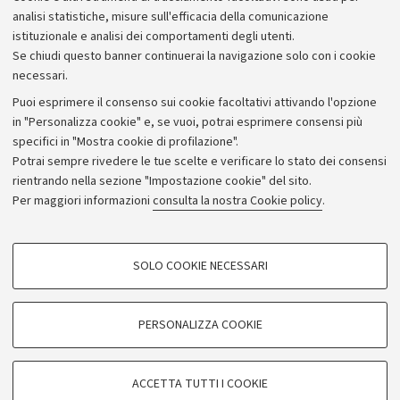
analisi statistiche, misure sull'efficacia della comunicazione
istituzionale e analisi dei comportamenti degli utenti.
Se chiudi questo banner continuerai la navigazione solo con i cookie
necessari.
Archivio
Puoi esprimere il consenso sui cookie facoltativi attivando l'opzione
in "Personalizza cookie" e, se vuoi, potrai esprimere consensi più
Comunicati stampa
specifici in "Mostra cookie di profilazione".
Redazione
Potrai sempre rivedere le tue scelte e verificare lo stato dei consensi
rientrando nella sezione "Impostazione cookie" del sito.
Rassegna stampa
Per maggiori informazioni
consulta la nostra Cookie policy
.
Seguici su:
COOKIE DI PROFILAZIONE - FACOLTATIVI
SOLO COOKIE NECESSARI
Si tratta di cookie utilizzati per analizzare le caratteristiche della navigazione
degli utenti, creare profili in base al loro comportamento sul sito, per analisi
di marketing.
PERSONALIZZA COOKIE
© Copyright 2026 - ALMA MATER STUDIORUM - Università di
Mostra cookie di profilazione
Bologna - Via Zamboni, 33 - 40126 Bologna - PI: 01131710376 -
Google/Youtube Video
CF: 80007010376
COOKIE TECNICI - NECESSARI
ACCETTA TUTTI I COOKIE
Facebook