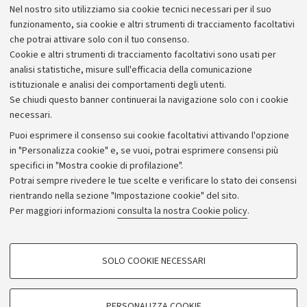
Nel nostro sito utilizziamo sia cookie tecnici necessari per il suo
Locandina
[326.8 KB]
funzionamento, sia cookie e altri strumenti di tracciamento facoltativi
che potrai attivare solo con il tuo consenso.
Cookie e altri strumenti di tracciamento facoltativi sono usati per
analisi statistiche, misure sull'efficacia della comunicazione
istituzionale e analisi dei comportamenti degli utenti.
Se chiudi questo banner continuerai la navigazione solo con i cookie
necessari.
Archivio
Puoi esprimere il consenso sui cookie facoltativi attivando l'opzione
in "Personalizza cookie" e, se vuoi, potrai esprimere consensi più
Comunicati stampa
specifici in "Mostra cookie di profilazione".
Redazione
Potrai sempre rivedere le tue scelte e verificare lo stato dei consensi
rientrando nella sezione "Impostazione cookie" del sito.
Rassegna stampa
Per maggiori informazioni
consulta la nostra Cookie policy
.
Seguici su:
COOKIE DI PROFILAZIONE - FACOLTATIVI
SOLO COOKIE NECESSARI
Si tratta di cookie utilizzati per analizzare le caratteristiche della navigazione
degli utenti, creare profili in base al loro comportamento sul sito, per analisi
di marketing.
PERSONALIZZA COOKIE