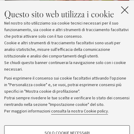
Questo sito web utilizza i cookie
Nel nostro sito utilizziamo sia cookie tecnici necessari per il suo
funzionamento, sia cookie e altri strumenti di tracciamento facoltativi
che potrai attivare solo con il tuo consenso.
Cookie e altri strumenti di tracciamento facoltativi sono usati per
analisi statistiche, misure sull'efficacia della comunicazione
istituzionale e analisi dei comportamenti degli utenti.
Se chiudi questo banner continuerai la navigazione solo con i cookie
necessari.
Archivio
Puoi esprimere il consenso sui cookie facoltativi attivando l'opzione
in "Personalizza cookie" e, se vuoi, potrai esprimere consensi più
Comunicati stampa
specifici in "Mostra cookie di profilazione".
Redazione
Potrai sempre rivedere le tue scelte e verificare lo stato dei consensi
rientrando nella sezione "Impostazione cookie" del sito.
Rassegna stampa
Per maggiori informazioni
consulta la nostra Cookie policy
.
Seguici su:
COOKIE DI PROFILAZIONE - FACOLTATIVI
SOLO COOKIE NECESSARI