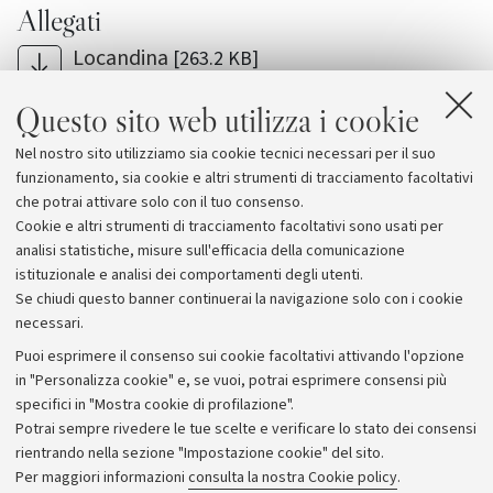
Allegati
Locandina
[263.2 KB]
Cartolina
[1.2 MB]
Questo sito web utilizza i cookie
Facoltà di Architettura - Luigi Ghirri. Architetture
Nel nostro sito utilizziamo sia cookie tecnici necessari per il suo
e paesaggi
funzionamento, sia cookie e altri strumenti di tracciamento facoltativi
che potrai attivare solo con il tuo consenso.
Cookie e altri strumenti di tracciamento facoltativi sono usati per
analisi statistiche, misure sull'efficacia della comunicazione
istituzionale e analisi dei comportamenti degli utenti.
Se chiudi questo banner continuerai la navigazione solo con i cookie
necessari.
Archivio
Puoi esprimere il consenso sui cookie facoltativi attivando l'opzione
in "Personalizza cookie" e, se vuoi, potrai esprimere consensi più
Comunicati stampa
specifici in "Mostra cookie di profilazione".
Redazione
Potrai sempre rivedere le tue scelte e verificare lo stato dei consensi
rientrando nella sezione "Impostazione cookie" del sito.
Rassegna stampa
Per maggiori informazioni
consulta la nostra Cookie policy
.