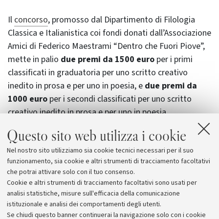
Il
concorso
, promosso dal Dipartimento di Filologia
Classica e Italianistica coi fondi donati dall’Associazione
Amici di Federico Maestrami “Dentro che Fuori Piove”,
mette in palio
due premi da 1500 euro
per i primi
classificati in graduatoria per uno scritto creativo
inedito in prosa e per uno in poesia, e
due premi da
1000 euro
per i secondi classificati per uno scritto
creativo inedito in prosa e per uno in poesia.
Questo sito web utilizza i cookie
C'è tempo fino al 15 luglio 2016
per presentare il
Nel nostro sito utilizziamo sia cookie tecnici necessari per il suo
proprio lavoro, scritto creativo di prosa o una raccolta
funzionamento, sia cookie e altri strumenti di tracciamento facoltativi
di poesie. Unico limite: non superare le 60mila battute.
che potrai attivare solo con il tuo consenso.
Cookie e altri strumenti di tracciamento facoltativi sono usati per
analisi statistiche, misure sull'efficacia della comunicazione
istituzionale e analisi dei comportamenti degli utenti.
Se chiudi questo banner continuerai la navigazione solo con i cookie