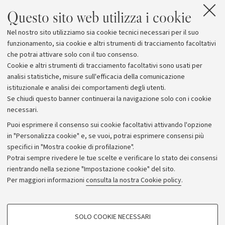
Questo sito web utilizza i cookie
Nel nostro sito utilizziamo sia cookie tecnici necessari per il suo
funzionamento, sia cookie e altri strumenti di tracciamento facoltativi
che potrai attivare solo con il tuo consenso.
Cookie e altri strumenti di tracciamento facoltativi sono usati per
analisi statistiche, misure sull'efficacia della comunicazione
istituzionale e analisi dei comportamenti degli utenti.
Se chiudi questo banner continuerai la navigazione solo con i cookie
necessari.
Archivio
Puoi esprimere il consenso sui cookie facoltativi attivando l'opzione
in "Personalizza cookie" e, se vuoi, potrai esprimere consensi più
Comunicati stampa
specifici in "Mostra cookie di profilazione".
Redazione
Potrai sempre rivedere le tue scelte e verificare lo stato dei consensi
rientrando nella sezione "Impostazione cookie" del sito.
Rassegna stampa
Per maggiori informazioni
consulta la nostra Cookie policy
.
Seguici su:
COOKIE DI PROFILAZIONE - FACOLTATIVI
SOLO COOKIE NECESSARI