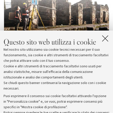
Questo sito web utilizza i cookie
Nel nostro sito utilizziamo sia cookie tecnici necessari per il suo
funzionamento, sia cookie e altri strumenti di tracciamento facoltativi
che potrai attivare solo con il tuo consenso.
Cookie e altri strumenti di tracciamento facoltativi sono usati per
analisi statistiche, misure sull'efficacia della comunicazione
istituzionale e analisi dei comportamenti degli utenti.
Se chiudi questo banner continuerai la navigazione solo con i cookie
necessari.
Archivio
Puoi esprimere il consenso sui cookie facoltativi attivando l'opzione
in "Personalizza cookie" e, se vuoi, potrai esprimere consensi più
Comunicati stampa
specifici in "Mostra cookie di profilazione".
Redazione
Potrai sempre rivedere le tue scelte e verificare lo stato dei consensi