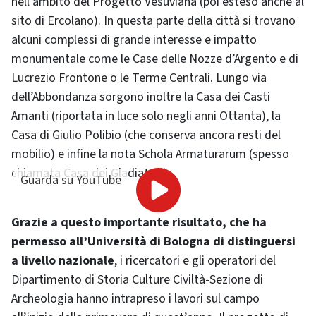
nell’ambito del Progetto Vesuviana (poi esteso anche al
sito di Ercolano). In questa parte della città si trovano
alcuni complessi di grande interesse e impatto
monumentale come le Case delle Nozze d’Argento e di
Lucrezio Frontone o le Terme Centrali. Lungo via
dell’Abbondanza sorgono inoltre la Casa dei Casti
Amanti (riportata in luce solo negli anni Ottanta), la
Casa di Giulio Polibio (che conserva ancora resti del
mobilio) e infine la nota Schola Armaturarum (spesso
chiamata Casa dei Gladiatori).
Guarda su YouTube
Grazie a questo importante risultato, che ha
permesso all’Università di Bologna di distinguersi
a livello nazionale
, i ricercatori e gli operatori del
Dipartimento di Storia Culture Civiltà-Sezione di
Archeologia hanno intrapreso i lavori sul campo