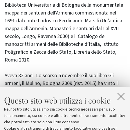
Biblioteca Universitaria di Bologna della monumentale
mappa dei santuari dell'Armenia commissionata nel
1691 dal conte Lodovico Ferdinando Marsili (Un’antica
mappa dell’Armenia. Monasteri e santuari dal I al XVII
secolo, Longo, Ravenna 2000) e il Catalogo dei
manoscritti armeni delle Biblioteche d’Italia, Istituto
Poligrafico e Zecca dello Stato, Libreria dello Stato,
Roma 2010.
Aveva 82 anni. Lo scorso 5 novembre il suo libro Gli
armeni, il Mulino, Bologna 2009 (rist. 2015) ha vinto il
premio Alessandro Tassoni di Modena nel settore della
Questo sito web utilizza i cookie
saggistica.
Nel nostro sito utilizziamo sia cookie tecnici necessari per il suo
La cerimonia funebre si svolgerà l'1 dicembre presso il
funzionamento, sia cookie e altri strumenti di tracciamento facoltativi
Duomo di Parma, alle 11.
che potrai attivare solo con il tuo consenso.
Cookie e altri strumenti di tracciamento facoltativi sono usati per