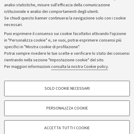
analisi statistiche, misure sull'efficacia della comunicazione
istituzionale e analisi dei comportamenti degli utenti.
Se chiudi questo banner continuerai la navigazione solo con i cookie
necessari.
Archivio
Puoi esprimere il consenso sui cookie facoltativi attivando l'opzione
in "Personalizza cookie" e, se vuoi, potrai esprimere consensi più
Comunicati stampa
specifici in "Mostra cookie di profilazione".
Redazione
Potrai sempre rivedere le tue scelte e verificare lo stato dei consensi
rientrando nella sezione "Impostazione cookie" del sito.
Rassegna stampa
Per maggiori informazioni
consulta la nostra Cookie policy
.
Seguici su:
COOKIE DI PROFILAZIONE - FACOLTATIVI
SOLO COOKIE NECESSARI
Si tratta di cookie utilizzati per analizzare le caratteristiche della navigazione
degli utenti, creare profili in base al loro comportamento sul sito, per analisi
di marketing.
PERSONALIZZA COOKIE
© Copyright 2026 - ALMA MATER STUDIORUM - Università di
Mostra cookie di profilazione
Bologna - Via Zamboni, 33 - 40126 Bologna - PI: 01131710376 -
Google/Youtube Video
CF: 80007010376
COOKIE TECNICI - NECESSARI
ACCETTA TUTTI I COOKIE
Facebook