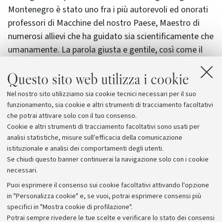
Montenegro è stato uno fra i più autorevoli ed onorati
professori di Macchine del nostro Paese, Maestro di
numerosi allievi che ha guidato sia scientificamente che
umanamente.
La parola giusta e gentile, così come il
sorriso, l’ottimismo e la misura, sono i segni che lo
Questo sito web utilizza i cookie
hanno sempre contraddistinto, anche nei momenti più
difficili e di tensione, e che lo hanno fatto apprezzare,
Nel nostro sito utilizziamo sia cookie tecnici necessari per il suo
oltre che per le capacità accademiche e scientifiche,
funzionamento, sia cookie e altri strumenti di tracciamento facoltativi
anche al di fuori del nostro Ateneo".
che potrai attivare solo con il tuo consenso.
Cookie e altri strumenti di tracciamento facoltativi sono usati per
analisi statistiche, misure sull'efficacia della comunicazione
istituzionale e analisi dei comportamenti degli utenti.
Se chiudi questo banner continuerai la navigazione solo con i cookie
necessari.
Archivio
Puoi esprimere il consenso sui cookie facoltativi attivando l'opzione
in "Personalizza cookie" e, se vuoi, potrai esprimere consensi più
Comunicati stampa
specifici in "Mostra cookie di profilazione".
Redazione
Potrai sempre rivedere le tue scelte e verificare lo stato dei consensi