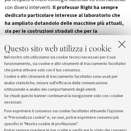
con diversi interventi.
Il professor Righi ha sempre
dedicato particolare interesse al laboratorio che
ha ampliato dotandolo delle macchine più attuali,
sia per le costruzioni stradali che per la
geotecnica.
Questo sito web utilizza i cookie
Il professor Per Vincenzo Righi è stato un valido
Nel nostro sito utilizziamo sia cookie tecnici necessari per il suo
ricercatore scientifico, un valente docente e un uomo
funzionamento, sia cookie e altri strumenti di tracciamento facoltativi
con doti umane di elevato pregio.
che potrai attivare solo con il tuo consenso.
Cookie e altri strumenti di tracciamento facoltativi sono usati per
analisi statistiche, misure sull'efficacia della comunicazione
istituzionale e analisi dei comportamenti degli utenti.
Se chiudi questo banner continuerai la navigazione solo con i cookie
necessari.
Archivio
Puoi esprimere il consenso sui cookie facoltativi attivando l'opzione
in "Personalizza cookie" e, se vuoi, potrai esprimere consensi più
Comunicati stampa
specifici in "Mostra cookie di profilazione".
Redazione
Potrai sempre rivedere le tue scelte e verificare lo stato dei consensi