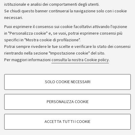
istituzionale e analisi dei comportamenti degli utenti.
Se chiudi questo banner continuerai la navigazione solo con i cookie
necessari.
Archivio
Puoi esprimere il consenso sui cookie facoltativi attivando l'opzione
in "Personalizza cookie" e, se vuoi, potrai esprimere consensi più
Comunicati stampa
specifici in "Mostra cookie di profilazione".
Redazione
Potrai sempre rivedere le tue scelte e verificare lo stato dei consensi
rientrando nella sezione "Impostazione cookie" del sito.
Rassegna stampa
Per maggiori informazioni
consulta la nostra Cookie policy
.
Seguici su:
COOKIE DI PROFILAZIONE - FACOLTATIVI
SOLO COOKIE NECESSARI
Si tratta di cookie utilizzati per analizzare le caratteristiche della navigazione
degli utenti, creare profili in base al loro comportamento sul sito, per analisi
di marketing.
PERSONALIZZA COOKIE
© Copyright 2026 - ALMA MATER STUDIORUM - Università di
Mostra cookie di profilazione
Bologna - Via Zamboni, 33 - 40126 Bologna - PI: 01131710376 -
Google/Youtube Video
CF: 80007010376
COOKIE TECNICI - NECESSARI
ACCETTA TUTTI I COOKIE
Facebook
Privacy
Note legali
Impostazioni Cookie
Si tratta di cookie tecnici utilizzati, a titolo esemplificativo, per il corretto