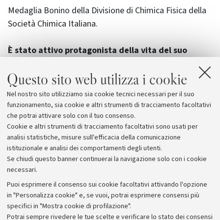
Medaglia Bonino della Divisione di Chimica Fisica della
Società Chimica Italiana.
È stato attivo protagonista della vita del suo
Dipartimento e della comunità scientifica
Questo sito web utilizza i cookie
nazionale ed internazionale
ricoprendo il ruolo di
direttore dell'Istituto di Chimica "G. Ciamician", ora
Nel nostro sito utilizziamo sia cookie tecnici necessari per il suo
diventato Dipartimento, e direttore dell'ex Laboratorio
funzionamento, sia cookie e altri strumenti di tracciamento facoltativi
di Spettroscopia Molecolare del Cnr di Bologna.
che potrai attivare solo con il tuo consenso.
Cookie e altri strumenti di tracciamento facoltativi sono usati per
analisi statistiche, misure sull'efficacia della comunicazione
istituzionale e analisi dei comportamenti degli utenti.
Se chiudi questo banner continuerai la navigazione solo con i cookie
necessari.
Archivio
Puoi esprimere il consenso sui cookie facoltativi attivando l'opzione
in "Personalizza cookie" e, se vuoi, potrai esprimere consensi più
Comunicati stampa
specifici in "Mostra cookie di profilazione".
Redazione
Potrai sempre rivedere le tue scelte e verificare lo stato dei consensi