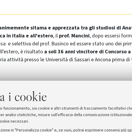
animemente sitama e apprezzata tra gli studiosi di An
a in italia e all'estero
, il
prof. Mancini
, dopo essersi form
osa e selettiva del prof. Businco ed essere stato uno dei pri
ll'estero, è risultato
a soli 36 anni vincitore di Concorso 
ia attività presso le Università di Sassari e Ancona prima di
 svolgerà
oggi alle ore 10.00 presso la Chiesa di Santa Mar
a i cookie
112).
Alle
ore 13.30
invece la
cerimonia funebre accademi
i
dell'Archiginnasio.
suo funzionamento, sia cookie e altri strumenti di tracciamento facoltativi ch
er analisi statistiche, misure sull'efficacia della comunicazione istituzional
cookie necessari.
zione in "Personalizza cookie" e, se vuoi, potrai esprimere consensi più spec