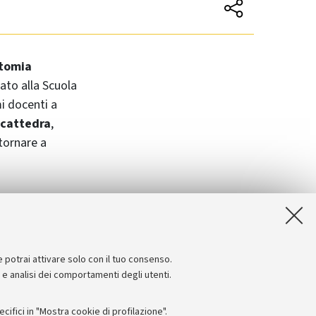
atomia
ato alla Scuola
mi docenti a
a cattedra
,
 tornare a
ia della Pietà
ca presso la
e potrai attivare solo con il tuo consenso.
e e analisi dei comportamenti degli utenti.
ifici in "Mostra cookie di profilazione".