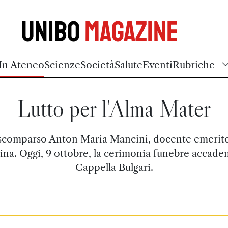
Unibo
Magazine
In Ateneo
Scienze
Società
Salute
Eventi
Rubriche
Lutto per l'Alma Mater
 scomparso Anton Maria Mancini, docente emerito
na. Oggi, 9 ottobre, la cerimonia funebre accade
Cappella Bulgari.