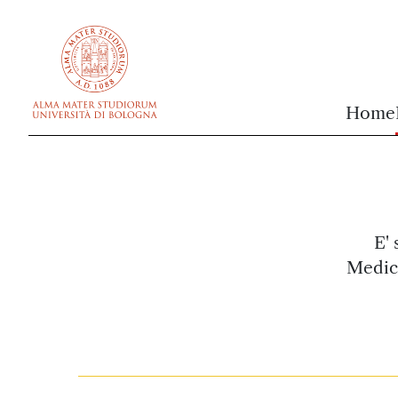
vai al contenuto della pagina
vai al menu di navigazione
Home
E'
Medici