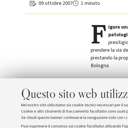
09 ottobre 2007
1 minuto
F
igura un
patologic
presitigi
prendere la via de
prestando la propr
Bologna.
Il rito funebre si
Questo sito web utilizz
(Via San Vitale 
Cappella Bulgar
Nel nostro sito utilizziamo sia cookie tecnici necessari per il 
Cookie e altri strumenti di tracciamento facoltativi sono usati p
Se chiudi questo banner continuerai la navigazione solo con i 
Puoi esprimere il consenso sui cookie facoltativi attivando l'op