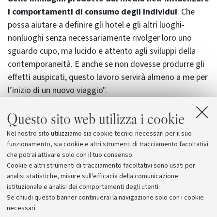
i comportamenti di consumo degli individui
. Che
possa aiutare a definire gli hotel e gli altri luoghi-
nonluoghi senza necessariamente rivolger loro uno
sguardo cupo, ma lucido e attento agli sviluppi della
contemporaneità. E anche se non dovesse produrre gli
effetti auspicati, questo lavoro servirà almeno a me per
l’inizio di un nuovo viaggio".
Questo sito web utilizza i cookie
La discussione è fissata per le ore 12.30 in aula Alberti 1,
via Quintino Sella 13. Per informazioni: Corso di laurea
Nel nostro sito utilizziamo sia cookie tecnici necessari per il suo
specialistica in Sistemi e comunicazione della moda tel.
funzionamento, sia cookie e altri strumenti di tracciamento facoltativi
0541 430030 e-mail
specialisticamoda@rimini.unibo.it
che potrai attivare solo con il tuo consenso.
Cookie e altri strumenti di tracciamento facoltativi sono usati per
analisi statistiche, misure sull'efficacia della comunicazione
istituzionale e analisi dei comportamenti degli utenti.
Se chiudi questo banner continuerai la navigazione solo con i cookie
necessari.