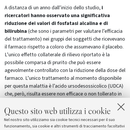
A distanza di un anno dall’inizio dello studio,
i
ricercatori hanno osservato una significativa
riduzione dei valori di fosfatasi alcalina e di
bilirubina
(che sono i parametri per valutare l’efficacia
del trattamento) nei gruppi dei soggetti che ricevevano
il farmaco rispetto a coloro che assumevano il placebo.
L’unico effetto collaterale di rilievo riportato è la
possibile comparsa di prurito che può essere
agevolmente controllato con la riduzione della dose del
farmaco. L’unico trattamento al momento disponibile
per questa malattia è l’acido ursodesossicolico (UDCA)
che, però, risulta essere non efficace o non tollerato in
circa la metà dei soggetti.
Questo sito web utilizza i cookie
Allo studio, oltre all'Università di Bologna, hanno
Nel nostro sito utilizziamo sia cookie tecnici necessari per il suo
contribuito anche alcuni ricercatori dell’Università di
funzionamento, sia cookie e altri strumenti di tracciamento facoltativi