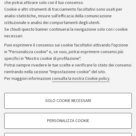
Milano e dell’Università di Padova.
che potrai attivare solo con il tuo consenso.
Cookie e altri strumenti di tracciamento facoltativi sono usati per
analisi statistiche, misure sull'efficacia della comunicazione
istituzionale e analisi dei comportamenti degli utenti.
Se chiudi questo banner continuerai la navigazione solo con i cookie
necessari.
Archivio
Puoi esprimere il consenso sui cookie facoltativi attivando l'opzione
in "Personalizza cookie" e, se vuoi, potrai esprimere consensi più
Comunicati stampa
specifici in "Mostra cookie di profilazione".
Redazione
Potrai sempre rivedere le tue scelte e verificare lo stato dei consensi
rientrando nella sezione "Impostazione cookie" del sito.
Rassegna stampa
Per maggiori informazioni
consulta la nostra Cookie policy
.
Seguici su:
COOKIE DI PROFILAZIONE - FACOLTATIVI
SOLO COOKIE NECESSARI
Si tratta di cookie utilizzati per analizzare le caratteristiche della navigazione
degli utenti, creare profili in base al loro comportamento sul sito, per analisi
di marketing.
PERSONALIZZA COOKIE
© Copyright 2026 - ALMA MATER STUDIORUM - Università di
Mostra cookie di profilazione
Bologna - Via Zamboni, 33 - 40126 Bologna - PI: 01131710376 -