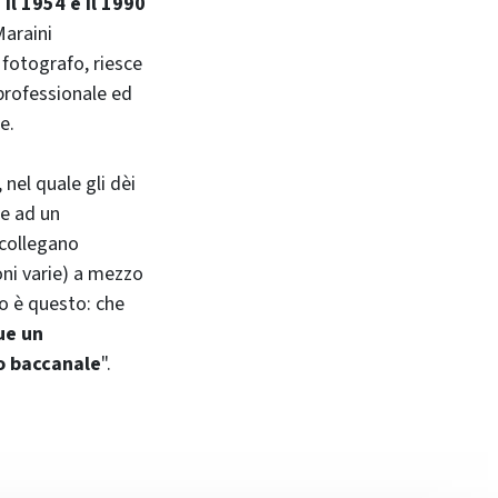
il 1954 e il 1990
Maraini
 fotografo, riesce
 professionale ed
e.
 nel quale gli dèi
re ad un
 collegano
oni varie) a mezzo
tto è questo: che
ue un
ro baccanale
".