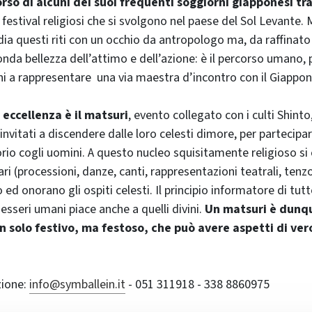
orso di alcuni dei suoi frequenti soggiorni giapponesi tra 
i festival religiosi che si svolgono nel paese del Sol Levante. 
a questi riti con un occhio da antropologo ma, da raffinato
onda bellezza dell’attimo e dell’azione: è il percorso umano,
ini a rappresentare una via maestra d’incontro con il Giappon
r eccellenza è il matsuri
, evento collegato con i culti Shinto,
nvitati a discendere dalle loro celesti dimore, per partecipa
rio cogli uomini. A questo nucleo squisitamente religioso si
ri (processioni, danze, canti, rappresentazioni teatrali, tenz
no ed onorano gli ospiti celesti. Il principio informatore di tu
esseri umani piace anche a quelli divini.
Un matsuri è dunq
 solo festivo, ma festoso, che può avere aspetti di ve
zione:
info@symballein.it
- 051 311918 - 338 8860975