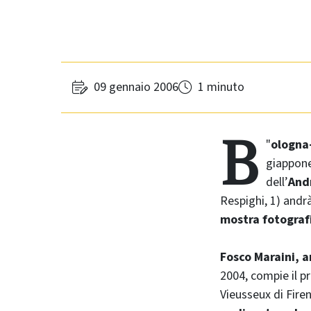
09 gennaio 2006
1 minuto
B
"
ologna-
giappone
dell’
And
Respighi, 1) andr
mostra fotografi
Fosco Maraini, 
2004, compie il p
Vieusseux
di Fire