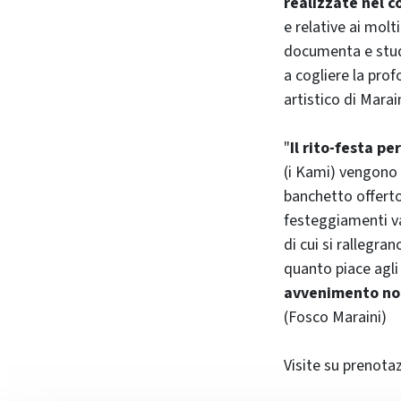
realizzate nel c
e relative ai molt
documenta e studi
a cogliere la prof
artistico di Mara
"
Il rito-festa pe
(i Kami) vengono i
banchetto offerto
festeggiamenti va
di cui si rallegra
quanto piace agli 
avvenimento non
(Fosco Maraini)
Visite su prenota