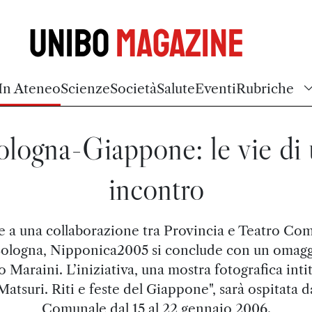
Unibo
Magazine
In Ateneo
Scienze
Società
Salute
Eventi
Rubriche
logna-Giappone: le vie di
incontro
e a una collaborazione tra Provincia e Teatro Co
Bologna, Nipponica2005 si conclude con un omagg
 Maraini. L’iniziativa, una mostra fotografica inti
Matsuri. Riti e feste del Giappone", sarà ospitata d
Comunale dal 15 al 22 gennaio 2006.