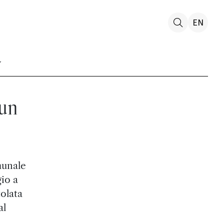
EN
 un
munale
io a
tolata
al