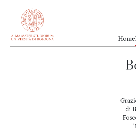
vai al contenuto della pagina
vai al menu di navigazione
Home
Bo
Grazi
di 
Fosco
"