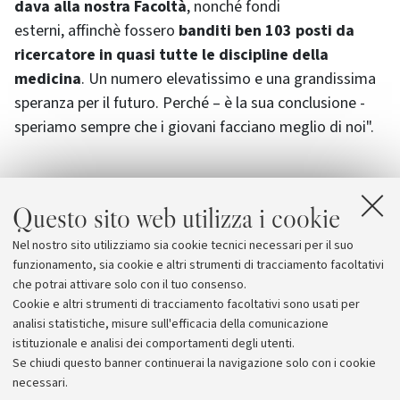
dava alla nostra Facoltà
, nonché fondi
esterni, affinchè fossero
banditi ben 103 posti da
ricercatore in quasi tutte le discipline della
medicina
. Un numero elevatissimo e una grandissima
speranza per il futuro. Perché – è la sua conclusione -
speriamo sempre che i giovani facciano meglio di noi".
Precedenti riconoscimenti per le attività medico-
Questo sito web utilizza i cookie
scientifiche della prof. Landini sono state la
Medaglia
d'oro Albert Schweitzter
nel 2007 e la
laurea
Nel nostro sito utilizziamo sia cookie tecnici necessari per il suo
honoris causa
da parte della Università di Medicina di
funzionamento, sia cookie e altri strumenti di tracciamento facoltativi
Odessa nel 2008 .
che potrai attivare solo con il tuo consenso.
Cookie e altri strumenti di tracciamento facoltativi sono usati per
analisi statistiche, misure sull'efficacia della comunicazione
istituzionale e analisi dei comportamenti degli utenti.
Se chiudi questo banner continuerai la navigazione solo con i cookie
necessari.