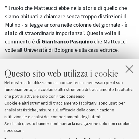
"Il ruolo che Matteucci ebbe nella storia di quello che
siamo abituati a chiamare senza troppo distinzioni Il
Mulino - si legge ancora nelle colonne del giornale - è
stato di straordinaria importanza". Questa volta il
commento è di
Gianfranco Pasquino
che Matteucci
volle all'Università di Bologna e alla casa editrice.
Questo sito web utilizza i cookie
Messaggi di cordoglio sono stati inviati da numeorse
personalità della cultura e della politica. Il professore
Nel nostro sito utilizziamo sia cookie tecnici necessari per il suo
è stato ricordato ieri pomeriggio anche in Senato, in
funzionamento, sia cookie e altri strumenti di tracciamento facoltativi
apertura della seduta.
che potrai attivare solo con il tuo consenso.
Cookie e altri strumenti di tracciamento facoltativi sono usati per
analisi statistiche, misure sull'efficacia della comunicazione
istituzionale e analisi dei comportamenti degli utenti.
Se chiudi questo banner continuerai la navigazione solo con i cookie
necessari.
Archivio