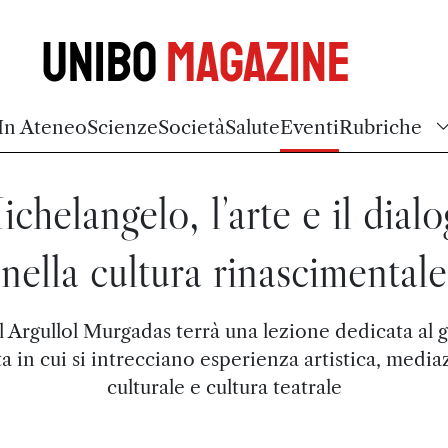
Unibo
Magazine
In Ateneo
Scienze
Società
Salute
Eventi
Rubriche
chelangelo, l’arte e il dial
nella cultura rinascimentale
l Argullol Murgadas terrà una lezione dedicata al 
ta in cui si intrecciano esperienza artistica, medi
culturale e cultura teatrale