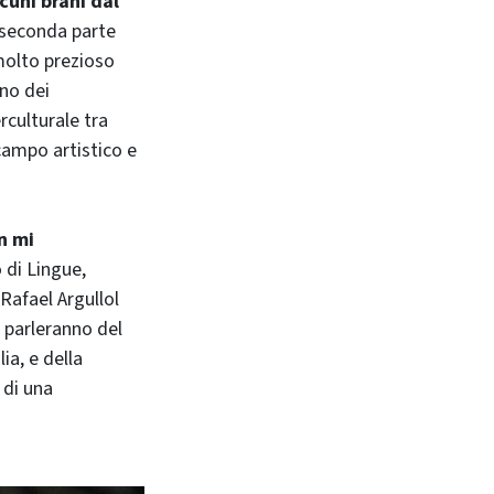
cuni brani dal
a seconda parte
molto prezioso
no dei
rculturale tra
 campo artistico e
n mi
o di Lingue,
Rafael Argullol
 parleranno del
ia, e della
 di una