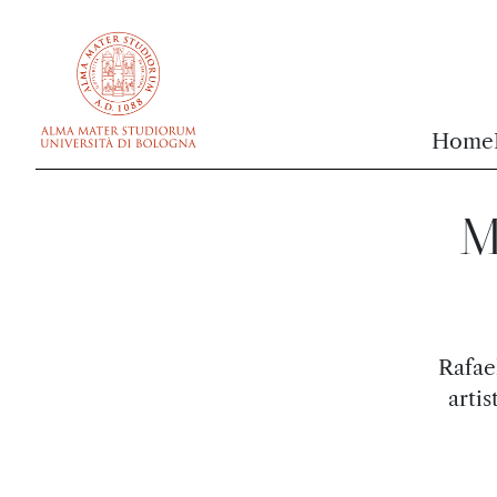
vai al contenuto della pagina
vai al menu di navigazione
Home
Mi
Rafae
artis