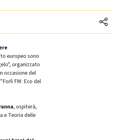
ere
mento europeo sono
elo", organizzato
in occasione del
 "Forlì FM: Eco del
cranna
, ospiterà,
a e Teoria delle