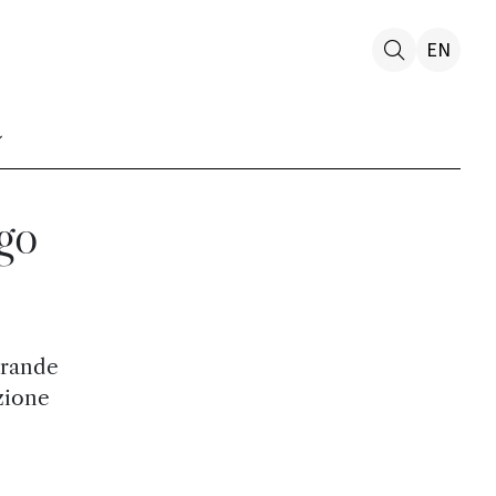
EN
ogo
grande
azione