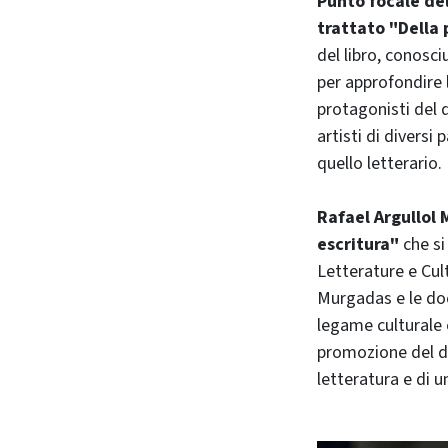
Punto focale del
trattato "Della 
del libro, conosc
per approfondire 
protagonisti del 
artisti di diversi
quello letterario.
Rafael Argullol 
escritura"
che si
Letterature e Cul
Murgadas e le doc
legame culturale e
promozione del di
letteratura e di un