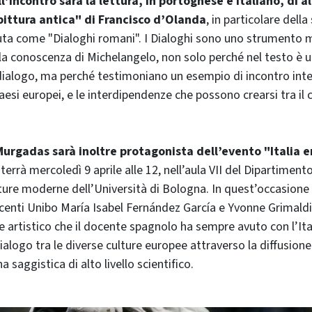
l’incontro sarà la lettura, in portoghese e italiano, di al
pittura antica" di Francisco d’Olanda
, in particolare dell
iuta come "Dialoghi romani". I Dialoghi sono uno strumento 
la conoscenza di Michelangelo, non solo perché nel testo è u
dialogo, ma perché testimoniano un esempio di incontro inte
 paesi europei, e le interdipendenze che possono crearsi tra il
Murgadas sarà inoltre protagonista dell’evento "Italia e
 terrà mercoledì 9 aprile alle 12, nell’aula VII del Dipartiment
ture moderne dell’Università di Bologna. In quest’occasione 
enti Unibo María Isabel Fernández García e Yvonne Grimaldi
 artistico che il docente spagnolo ha sempre avuto con l’Ital
alogo tra le diverse culture europee attraverso la diffusione
a saggistica di alto livello scientifico.