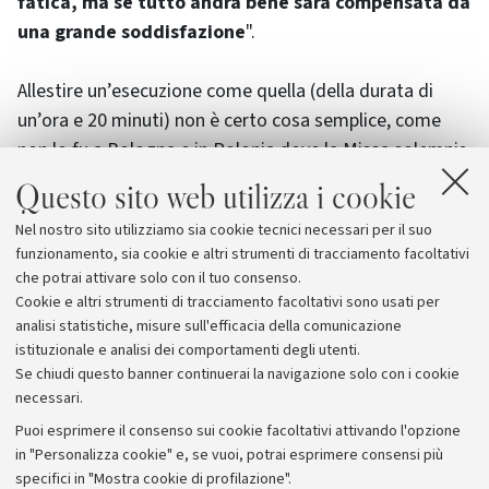
fatica, ma se tutto andrà bene sarà compensata da
una grande soddisfazione
".
Allestire un’esecuzione come quella (della durata di
un’ora e 20 minuti) non è certo cosa semplice, come
non lo fu a Bologna e in Polonia dove la Missa solemnis
fu eseguita nel 1991 in omaggio a
Giovanni Paolo II
, a
Questo sito web utilizza i cookie
cui l'opera è dedicata.
Alla memoria del Papa Luciano
Nel nostro sito utilizziamo sia cookie tecnici necessari per il suo
Simoni ha poi dedicato il "Requiem della
funzionamento, sia cookie e altri strumenti di tracciamento facoltativi
misericordia"
uscito in
Cd in questi giorni
con
che potrai attivare solo con il tuo consenso.
l'etichetta Inedita (
www.ineditacd.com
).
Cookie e altri strumenti di tracciamento facoltativi sono usati per
analisi statistiche, misure sull'efficacia della comunicazione
istituzionale e analisi dei comportamenti degli utenti.
Se chiudi questo banner continuerai la navigazione solo con i cookie
necessari.
Archivio
Puoi esprimere il consenso sui cookie facoltativi attivando l'opzione
in "Personalizza cookie" e, se vuoi, potrai esprimere consensi più
Comunicati stampa
specifici in "Mostra cookie di profilazione".