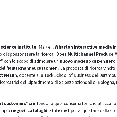
science institute
(Msi) e il
Wharton interactive media in
 di sponsorizzare la ricerca "
Does Multichannel Produce M
?
" con lo scopo di stimolare un
nuovo modello di pensiero
el "
Multichannel customer
". La proposta di ricerca vincitr
tt Neslin
, docente alla
Tuck School of Business
del
Dartmout
ricercatrici del Dipartimento di Scienze aziendali di Bologna,
el customers
" si intendono quei consumatori che utilizzano 
sempio
negozi
,
cataloghi
e
internet
per acquistare dalla ste