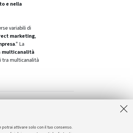
o e nella
se variabili di
rect
marketing
,
impresa
." La
a multicanalità
i tra multicanalità
e potrai attivare solo con il tuo consenso.