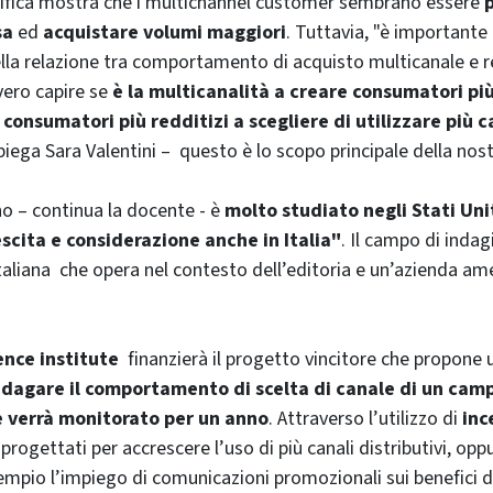
tifica mostra che i
multichannel customer
sembrano essere
p
sa
ed
acquistare volumi maggiori
. Tuttavia, "è important
lla relazione tra comportamento di acquisto multicanale e re
ero capire se
è la multicanalità a creare consumatori più
 consumatori più redditizi a scegliere di utilizzare più c
iega Sara Valentini – questo è lo scopo principale della nostr
 – continua la docente - è
molto studiato negli Stati Uni
scita e considerazione anche in Italia"
. Il campo di indag
taliana che opera nel contesto dell’editoria e un’azienda a
ence institute
finanzierà il progetto vincitore che propone
ndagare il comportamento di scelta di canale di un cam
 verrà monitorato per un anno
. Attraverso l’utilizzo di
inc
rogettati per accrescere l’uso di più canali distributivi, op
empio l’impiego di comunicazioni promozionali sui benefici 