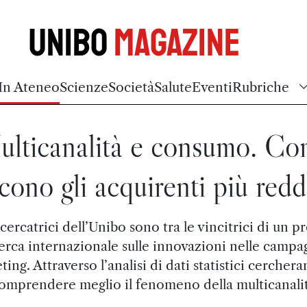
Unibo
Magazine
In Ateneo
Scienze
Società
Salute
Eventi
Rubriche
lticanalità e consumo. C
cono gli acquirenti più reddi
cercatrici dell’Unibo sono tra le vincitrici di un p
cerca internazionale sulle innovazioni nelle campa
ing. Attraverso l’analisi di dati statistici cercher
omprendere meglio il fenomeno della multicanali