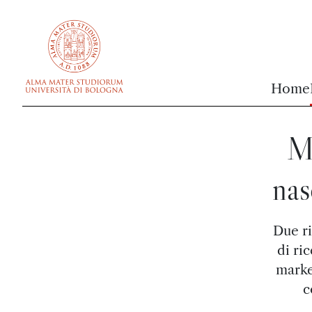
vai al contenuto della pagina
vai al menu di navigazione
Home
Mu
nas
Due ri
di ri
market
c