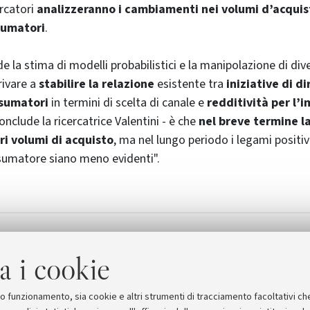
ercatori
analizzeranno i cambiamenti nei volumi d’acquist
sumatori
.
e la stima di modelli probabilistici e la manipolazione di diver
rrivare a
stabilire la relazione
esistente tra
iniziative di
di
nsumatori
in termini di scelta di canale e
redditività per l’
onclude la ricercatrice Valentini - è che
nel breve termine l
i volumi di acquisto
, ma nel lungo periodo i legami positiv
sumatore siano meno evidenti".
arketing award
a i cookie
suo funzionamento, sia cookie e altri strumenti di tracciamento facoltativi ch