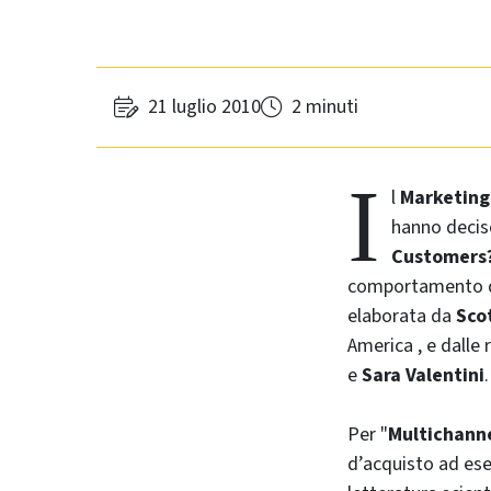
21 luglio 2010
2 minuti
I
l
Marketing 
hanno deciso
Customers
comportamento d
elaborata da
Sco
America , e dalle 
e
Sara Valentini
.
Per "
Multichann
d’acquisto ad e