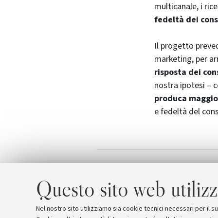
multicanale, i ric
fedeltà dei con
Il progetto preved
marketing
, per a
risposta dei co
nostra ipotesi – c
produca maggior
e fedeltà del con
Multichannel m
Allegati
Questo sito web utilizz
Nel nostro sito utilizziamo sia cookie tecnici necessari per il 