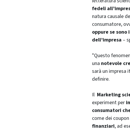
letteratura scien
fedeli all’impre
natura causale de
consumatore, ovv
oppure se sono i
dell’impresa
– sp
"Questo fenomeno
una
notevole cre
sarà un impresa i
definire.
Il
Marketing sci
experiment
per
i
consumatori che
come dei coupon p
finanziari
, ad es