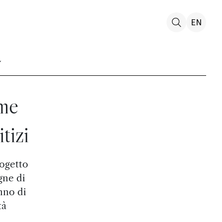
EN
ome
tizi
rogetto
gne di
anno di
tà