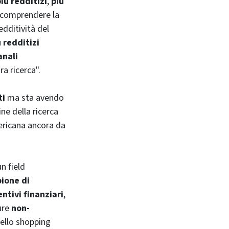
iù redditizi
,
più
e comprendere la
dditività del
 redditizi
anali
a ricerca".
ti
ma sta avendo
ine della ricerca
mericana ancora da
 un
field
pione di
entivi finanziari
,
pure
non-
dello
shopping