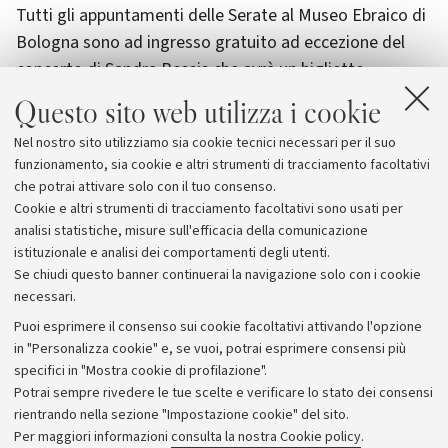
Tutti gli appuntamenti delle Serate al Museo Ebraico di
Bologna sono ad ingresso gratuito ad eccezione del
concerto di Sandra Bessis che avrà un biglietto
d'ingresso al costo di 6 euro.
Questo sito web utilizza i cookie
Nel nostro sito utilizziamo sia cookie tecnici necessari per il suo
Il programma completo delle Serate è sul sito
funzionamento, sia cookie e altri strumenti di tracciamento facoltativi
www.museoebraicobo.it
che potrai attivare solo con il tuo consenso.
Info: 051.2911280
Cookie e altri strumenti di tracciamento facoltativi sono usati per
analisi statistiche, misure sull'efficacia della comunicazione
istituzionale e analisi dei comportamenti degli utenti.
Se chiudi questo banner continuerai la navigazione solo con i cookie
necessari.
Archivio
Puoi esprimere il consenso sui cookie facoltativi attivando l'opzione
in "Personalizza cookie" e, se vuoi, potrai esprimere consensi più
Comunicati stampa
specifici in "Mostra cookie di profilazione".
Redazione
Potrai sempre rivedere le tue scelte e verificare lo stato dei consensi
rientrando nella sezione "Impostazione cookie" del sito.
Rassegna stampa
Per maggiori informazioni
consulta la nostra Cookie policy
.