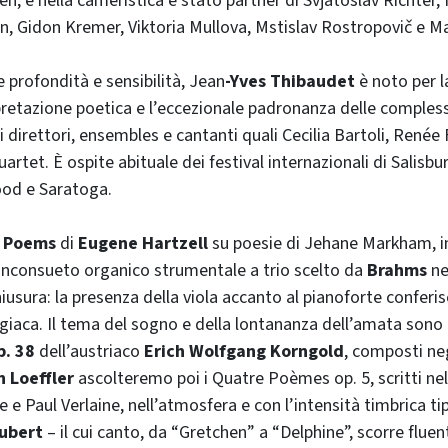
en, e nella cameristica è stato partner di Svjatoslav Richter
n, Gidon Kremer, Viktoria Mullova, Mstislav Rostropovič e M
 profondità e sensibilità, Jean
-Yves Thibaudet
è noto per l
rpretazione poetica e l’eccezionale padronanza delle complessi
i direttori, ensembles e cantanti quali Cecilia Bartoli, Renée 
artet. È ospite abituale dei festival internazionali di Salisbu
ood e Saratoga.
i
Poems
di
Eugene Hartzell
su poesie di Jehane Markham, in
inconsueto organico strumentale a trio scelto da
Brahms
ne
iusura: la presenza della viola accanto al pianoforte conferis
iaca. Il tema del sogno e della lontananza dell’amata sono 
p. 38
dell’austriaco
Erich Wolfgang Korngold
, composti ne
n Loeffler
ascolteremo poi i Quatre Poèmes op. 5, scritti nel
e e Paul Verlaine, nell’atmosfera e con l’intensità timbrica t
ubert
– il cui canto, da “Gretchen” a “Delphine”, scorre fluen