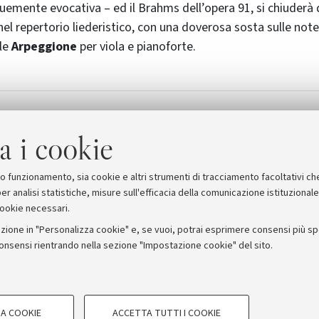
emente evocativa – ed il Brahms dell’opera 91, si chiuderà 
nel repertorio liederistico, con una doverosa sosta sulle note
ile
Arpeggione
per viola e pianoforte.
 2003/2004
a i cookie
suo funzionamento, sia cookie e altri strumenti di tracciamento facoltativi ch
er analisi statistiche, misure sull'efficacia della comunicazione istituzional
cookie necessari.
zione in "Personalizza cookie" e, se vuoi, potrai esprimere consensi più spec
consensi rientrando nella sezione "Impostazione cookie" del sito.
stampa
COOKIE TECNICI - NECESSAR
ORUM - Università di Bologna - Via Zamboni, 33 - 40126 Bologna
A COOKIE
ACCETTA TUTTI I COOKIE