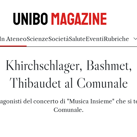
Unibo
Magazine
In Ateneo
Scienze
Società
Salute
Eventi
Rubriche
Khirchschlager, Bashmet,
Thibaudet al Comunale
tagonisti del concerto di "Musica Insieme" che si te
Comunale.