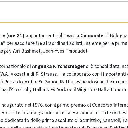
re (ore 21)
appuntamento al
Teatro Comunale
di Bologna
me
” per ascoltare tre straordinari solisti, insieme per la prima 
lager, Yuri Bashmet, Jean-Yves Thibaudet.
ternazionale di
Angelika Kirchschlager
si è consolidata int
 W.A. Mozart e di R. Strauss. Ha collaborato con i importanti 
ui Riccardo Muti e Sir Simon Rattle, esibendosi anche in nume
na, l’Alice Tully Hall a New York ed il Wigmore Hall a Londra.
inaugurato nel 1976, con il primo premio al Concorso Internaz
era costellata da grandi successi. Ha suonato con le orchest
o dedicatario delle prime assolute di Schnittke, Kancheli, T