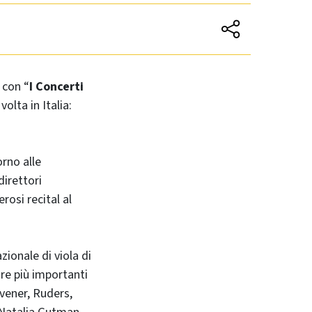
 con “
I Concerti
volta in Italia:
orno alle
direttori
rosi recital al
ionale di viola di
re più importanti
avener, Ruders,