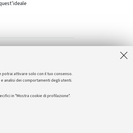
quest’ideale
e potrai attivare solo con il tuo consenso.
e e analisi dei comportamenti degli utenti.
ifici in "Mostra cookie di profilazione".
Seguici su:
I
 - PI: 01131710376 - CF: 80007010376