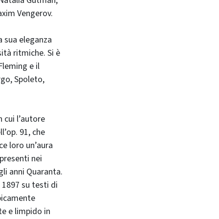
, Natalia Gutman,
axim Vengerov.
a sua eleganza
tà ritmiche. Si è
Fleming e il
rgo, Spoleto,
 cui l’autore
ll’op. 91, che
ce loro un’aura
presenti nei
gli anni Quaranta.
 1897 su testi di
ipicamente
te e limpido in