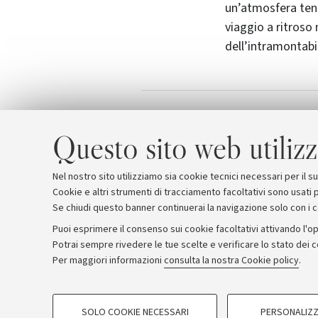
un’atmosfera tenu
viaggio a ritroso 
dell’intramontab
Musica Insieme
Allegati
Questo sito web utilizz
Nel nostro sito utilizziamo sia cookie tecnici necessari per il 
Cookie e altri strumenti di tracciamento facoltativi sono usati p
Se chiudi questo banner continuerai la navigazione solo con i 
Puoi esprimere il consenso sui cookie facoltativi attivando l'op
Potrai sempre rivedere le tue scelte e verificare lo stato dei 
Archivio
Comunicati stampa
Redazione
Rassegna 
Per maggiori informazioni
consulta la nostra Cookie policy
.
COOKIE DI PROFILAZIONE - FACOLTATIVI
© Copyright 2026 - ALMA MATER STUDI
SOLO COOKIE NECESSARI
PERSONALIZZ