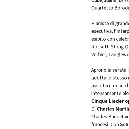
Gubajdulina, Britt
Quartetto Borodi
Pianista di grande
esecutiva, l’inte
esibito con celebr
Rossetti String Qu
Verbier, Tanglew
Aprono la serata 
adotta lo stesso 
ascolteremo in ch
intensamente eleg
Cinque Lieder o
Di
Charles Marti
Charles Baudelair
francesi. Con
Sch