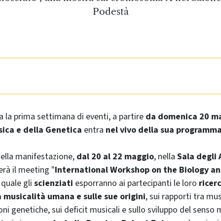
Podestà
 la prima settimana di eventi, a partire
da domenica 20 m
sica e della Genetica
entra
nel vivo della sua programm
della manifestazione,
dal 20 al 22 maggio
, nella
Sala degli 
erà il
meeting
"
International Workshop on the Biology an
l quale gli
scienziati
esporranno ai partecipanti le loro
ricer
a musicalità umana e sulle sue origini
, sui rapporti tra mu
oni genetiche, sui deficit musicali e sullo sviluppo del senso 