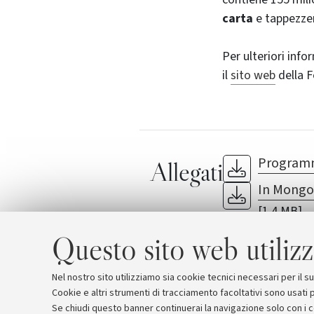
carta
e tappezzer
Per ulteriori infor
il
sito web
della F
Programm
Allegati
In Mongol
[1.4 MB]
Festa della Mus
Questo sito web utilizz
Nel nostro sito utilizziamo sia cookie tecnici necessari per il 
Cookie e altri strumenti di tracciamento facoltativi sono usati p
Se chiudi questo banner continuerai la navigazione solo con i 