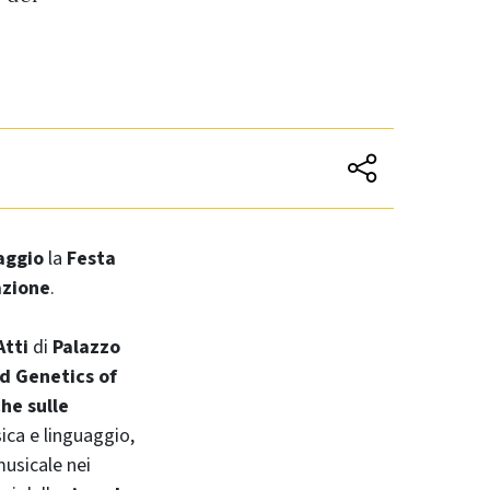
aggio
la
Festa
azione
.
Atti
di
Palazzo
d Genetics of
che sulle
sica e linguaggio,
musicale nei