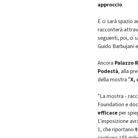
approccio
.
E ci sarà spazio 
racconterà attra
seguenti, poi, ci
Guido Barbujani e
Ancora
Palazzo 
Podestà
, alla pr
della mostra "
X, 
"La mostra - racc
Foundation
e doc
efficace
per spi
L’esposizione av
1, che riportano
t
contiene 155 mili