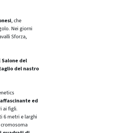
onesi
, che
olo. Nei giorni
alli Sforza,
l
Salone del
taglio del nastro
netics
 affascinante ed
 ai figli.
ti 6 metri e larghi
il cromosoma
i quadrati di