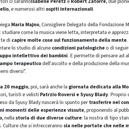
atori ci saranno
Isabelle Peretz
e
Robert Zatorre
, due pioni
ello
, e numerosi altri
ospiti internazionali
.
spiega
Maria Majno
, Consigliere Delegato della Fondazione Ma
à: studiare come la musica viene letta, interpretata e apprez
tte di
capire molte cose sul funzionamento della mente
.
ntare lo studio di alcune
condizioni patologiche
o di seguir
luppo intellettivo dei bambini
. E permette di pensare ad 
 campo terapeutico
dell'ascolto e della produzione della mus
emi diversi".
a 20 maggio
, poi, sarà anche la
giornata dedicata alla Mo
ri, turisti e velisti
Patrzio Roversi e Syusy Blady
. Proprio 
reso da Syusy Blady nascerà lo spunto per
trasferire nel co
uni momenti delle esperienze vissute
, proponendo al pubb
o
, nella
storia di due diverse culture
: la nostra di tipo stan
Culture che si intrecceranno
sia nelle portate che nelle 