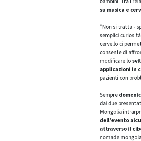
bambini. Tra i rel
su musica e cerv
"Non si tratta - 
semplici curiosit
cervello ci perme
consente di affro
modificare lo
svi
applicazioni in
pazienti con probl
Sempre
domenic
dai due presentato
Mongolia intrarp
dell’evento alc
attraverso il cib
nomade mongola. 