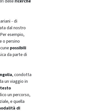
eri delle
ricerche
riani - di
zata dal nostro
 Per esempio,
e o persino
alcune
possibili
ica da parte di
ngolia
, condotta
da un viaggio in
ntesto
lico un percorso,
ziale, e quella
modalità di