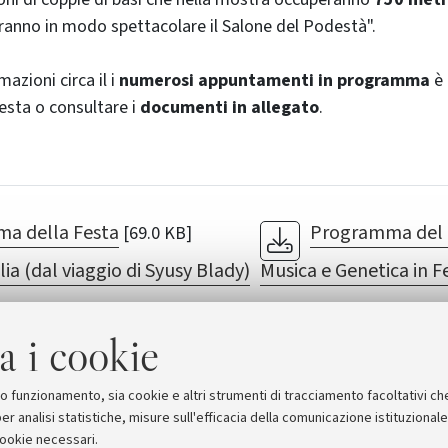
anno in modo spettacolare il Salone del Podestà".
mazioni circa il i
numerosi appuntamenti in programma
è 
esta o consultare i
documenti in allegato
.
a della Festa
Programma del 
[69.0 KB]
ia (dal viaggio di Syusy Blady)
Musica e Genetica in F
ica e della Genetica
a i cookie
suo funzionamento, sia cookie e altri strumenti di tracciamento facoltativi ch
er analisi statistiche, misure sull'efficacia della comunicazione istituzional
cookie necessari.