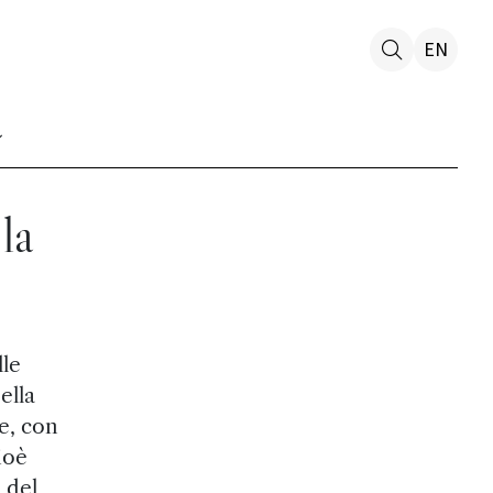
EN
la
le
ella
e, con
ioè
 del