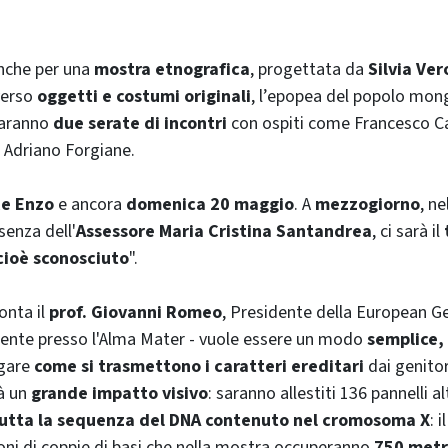
anche per una
mostra etnografica
, progettata da
Silvia Ver
verso
oggetti e costumi originali
, l’epopea del popolo mong
 saranno
due serate di incontri
con ospiti come Francesco Cav
 Adriano Forgiane.
Re Enzo
e ancora
domenica 20 maggio
. A
mezzogiorno
, ne
esenza dell'
Assessore Maria Cristina Santandrea
, ci sarà il
cioè sconosciuto
".
onta il
prof. Giovanni Romeo
, Presidente della
European Ge
ente presso l'Alma Mater - vuole essere un modo
semplice,
egare
come si trasmettono i caratteri ereditari
dai genitori
rà un
grande impatto visivo
: saranno allestiti 136 pannelli al
utta la sequenza del DNA contenuto nel cromosoma X
: 
oni di coppie di basi che nella mostra occuperanno
750 metr