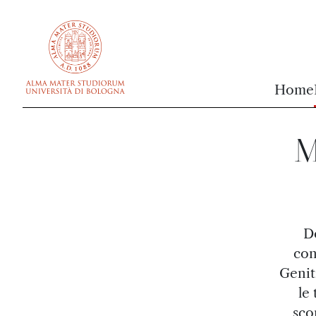
vai al contenuto della pagina
vai al menu di navigazione
Home
M
D
con
Genit
le
sco