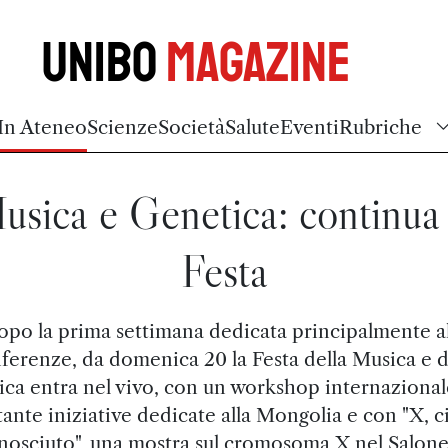
Unibo
Magazine
In Ateneo
Scienze
Società
Salute
Eventi
Rubriche
usica e Genetica: continua 
Festa
opo la prima settimana dedicata principalmente al
ferenze, da domenica 20 la Festa della Musica e d
ica entra nel vivo, con un workshop internazional
 tante iniziative dedicate alla Mongolia e con "X, c
nosciuto", una mostra sul cromosoma X nel Salone