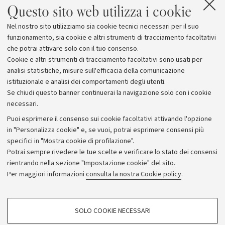
Questo sito web utilizza i cookie
A
Nel nostro sito utilizziamo sia cookie tecnici necessari per il suo
Festa della Musica e della Genetica
funzionamento, sia cookie e altri strumenti di tracciamento facoltativi
che potrai attivare solo con il tuo consenso.
Cookie e altri strumenti di tracciamento facoltativi sono usati per
analisi statistiche, misure sull'efficacia della comunicazione
istituzionale e analisi dei comportamenti degli utenti.
Se chiudi questo banner continuerai la navigazione solo con i cookie
necessari.
Archivio
Puoi esprimere il consenso sui cookie facoltativi attivando l'opzione
in "Personalizza cookie" e, se vuoi, potrai esprimere consensi più
Comunicati stampa
specifici in "Mostra cookie di profilazione".
Redazione
Potrai sempre rivedere le tue scelte e verificare lo stato dei consensi
rientrando nella sezione "Impostazione cookie" del sito.
Rassegna stampa
Per maggiori informazioni
consulta la nostra Cookie policy
.
Seguici su:
COOKIE DI PROFILAZIONE - FACOLTATIVI
SOLO COOKIE NECESSARI
Si tratta di cookie utilizzati per analizzare le caratteristiche della navigazione