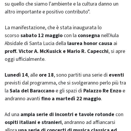
su quello che siamo l'ambiente e la cultura danno un
altro importante e positivo contributo".
La manifestazione, che è stata inaugurata lo
scorso
sabato 12 maggio
con la
consegna
nell'Aula
Absidale di Santa Lucia della
laurea honor causa
ai
proff.
Victor A. McKusick
e Mario R. Capecchi
, si apre
oggi ufficialmente.
Lunedì 14
, alle
ore 18
, sono partiti una serie di
eventi
previsti dal programma, che si svolgeranno perlo più tra
la
Sala del Baraccano
e gli spazi di
Palazzo Re Enzo
e
andranno avanti
fino a martedì 22 maggio
.
Ad una
ampia serie di incontri e tavole rotonde
con
ospiti italiani e stranieri
, andranno ad affiancarsi
allora
una serie di concerti di musica classica ed