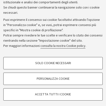
istituzionale e analisi dei comportamenti degli utenti.
Se chiudi questo banner continuerai la navigazione solo con i cookie
necessari.
Archivio
Puoi esprimere il consenso sui cookie facoltativi attivando l'opzione
in "Personalizza cookie" e, se vuoi, potrai esprimere consensi più
Comunicati stampa
specifici in "Mostra cookie di profilazione".
Redazione
Potrai sempre rivedere le tue scelte e verificare lo stato dei consensi
rientrando nella sezione "Impostazione cookie" del sito.
Rassegna stampa
Per maggiori informazioni
consulta la nostra Cookie policy
.
Seguici su:
COOKIE DI PROFILAZIONE - FACOLTATIVI
SOLO COOKIE NECESSARI
Si tratta di cookie utilizzati per analizzare le caratteristiche della navigazione
degli utenti, creare profili in base al loro comportamento sul sito, per analisi
di marketing.
PERSONALIZZA COOKIE
© Copyright 2026 - ALMA MATER STUDIORUM - Università di
Mostra cookie di profilazione
Bologna - Via Zamboni, 33 - 40126 Bologna - PI: 01131710376 -
Google/Youtube Video
CF: 80007010376
COOKIE TECNICI - NECESSARI
ACCETTA TUTTI I COOKIE
Facebook
Privacy
Note legali
Impostazioni Cookie
Si tratta di cookie tecnici utilizzati, a titolo esemplificativo, per il corretto
Vimeo