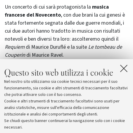
Un concerto di cui sarà protagonista la
musica
francese del Novecento
, con due brani la cui genesi è
stata fortemente segnata dalle due guerre mondiali, i
cui due autori hanno tradotto in musica con risultati
notevoli e ben diversi tra loro: ascolteremo quindi il
Requiem
di Maurice Duruflé e la suite
Le tombeau de
Couperin
di Maurice Ravel.
Questo sito web utilizza i cookie
Realizzata con il sostegno dell’
Alma Mater
Studiorum
, la rassegna, a ingresso libero, riunisce una
Nel nostro sito utilizziamo sia cookie tecnici necessari per il suo
serie di concerti che propongono ascolti anche insoliti,
funzionamento, sia cookie e altri strumenti di tracciamento facoltativi
ma sempre di qualità.
che potrai attivare solo con il tuo consenso.
Cookie e altri strumenti di tracciamento facoltativi sono usati per
analisi statistiche, misure sull'efficacia della comunicazione
istituzionale e analisi dei comportamenti degli utenti.
Se chiudi questo banner continuerai la navigazione solo con i cookie
necessari.