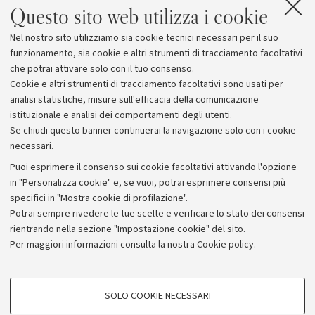
Questo sito web utilizza i cookie
dell’attenzione. Il dibattito, inoltre, abbraccerà anche
aspetti legali e di natura socio-sanitaria connessi
Nel nostro sito utilizziamo sia cookie tecnici necessari per il suo
all’idoneità alla guida per chi è affetto di questa rara
funzionamento, sia cookie e altri strumenti di tracciamento facoltativi
patologia.
che potrai attivare solo con il tuo consenso.
Cookie e altri strumenti di tracciamento facoltativi sono usati per
analisi statistiche, misure sull'efficacia della comunicazione
istituzionale e analisi dei comportamenti degli utenti.
Se chiudi questo banner continuerai la navigazione solo con i cookie
necessari.
Archivio
Puoi esprimere il consenso sui cookie facoltativi attivando l'opzione
in "Personalizza cookie" e, se vuoi, potrai esprimere consensi più
Comunicati stampa
specifici in "Mostra cookie di profilazione".
Redazione
Potrai sempre rivedere le tue scelte e verificare lo stato dei consensi
rientrando nella sezione "Impostazione cookie" del sito.
Rassegna stampa
Per maggiori informazioni
consulta la nostra Cookie policy
.
Seguici su:
COOKIE DI PROFILAZIONE - FACOLTATIVI
SOLO COOKIE NECESSARI
Si tratta di cookie utilizzati per analizzare le caratteristiche della navigazione