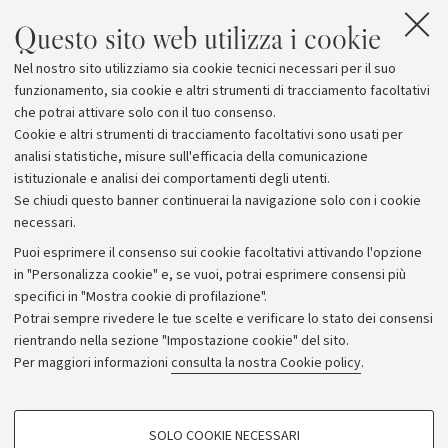
Questo sito web utilizza i cookie
Nel nostro sito utilizziamo sia cookie tecnici necessari per il suo
funzionamento, sia cookie e altri strumenti di tracciamento facoltativi
che potrai attivare solo con il tuo consenso.
Cookie e altri strumenti di tracciamento facoltativi sono usati per
analisi statistiche, misure sull'efficacia della comunicazione
istituzionale e analisi dei comportamenti degli utenti.
Se chiudi questo banner continuerai la navigazione solo con i cookie
necessari.
Archivio
Puoi esprimere il consenso sui cookie facoltativi attivando l'opzione
in "Personalizza cookie" e, se vuoi, potrai esprimere consensi più
Comunicati stampa
specifici in "Mostra cookie di profilazione".
Redazione
Potrai sempre rivedere le tue scelte e verificare lo stato dei consensi
rientrando nella sezione "Impostazione cookie" del sito.
Rassegna stampa
Per maggiori informazioni
consulta la nostra Cookie policy
.
Seguici su:
COOKIE DI PROFILAZIONE - FACOLTATIVI
SOLO COOKIE NECESSARI