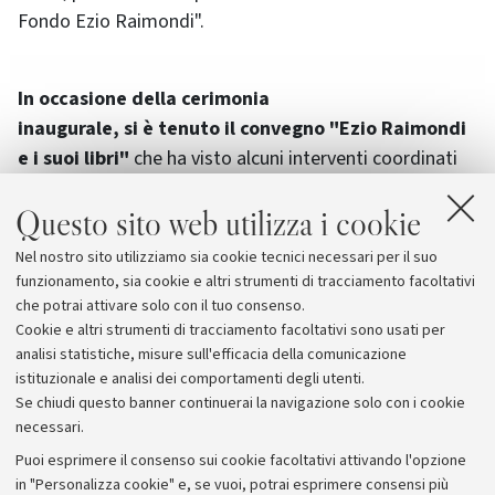
Fondo Ezio Raimondi".
In occasione della cerimonia
inaugurale, si è tenuto il convegno "Ezio Raimondi
e i suoi libri"
che ha visto alcuni interventi coordinati
da Andrea Battistini. Hanno partecipato: Ferdinando
Questo sito web utilizza i cookie
Amigoni, Andrea Bacchi, Giovanni Baffetti, Bruno Basile,
Marco A. Bazzocchi, Ugo Berti, Alberto Bertoni, Bruno
Nel nostro sito utilizziamo sia cookie tecnici necessari per il suo
Capaci, Gabriella Fenocchio, Giuseppe Ledda, Claudio
funzionamento, sia cookie e altri strumenti di tracciamento facoltativi
Longhi, Francesco Sberlati, Giorgio Zanetti.
che potrai attivare solo con il tuo consenso.
Cookie e altri strumenti di tracciamento facoltativi sono usati per
analisi statistiche, misure sull'efficacia della comunicazione
istituzionale e analisi dei comportamenti degli utenti.
Se chiudi questo banner continuerai la navigazione solo con i cookie
necessari.
Archivio
Puoi esprimere il consenso sui cookie facoltativi attivando l'opzione
in "Personalizza cookie" e, se vuoi, potrai esprimere consensi più
Comunicati stampa