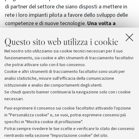
di partner del settore che siano disposti a mettere in
rete i loro impianti pilota a favore dello sviluppo delle
competenze e di nuove tecnologie.
Una volta a
regime, Food-ER darà vita ad un
Questo sito web utilizza i cookie
incubatore/acceleratore verticale regionale
caratterizzato da una forte connessione tra start up e
Nel nostro sito utilizziamo sia cookie tecnici necessari per il suo
tessuto industriale partner del progetto in un’ottica di
funzionamento, sia cookie e altri strumenti di tracciamento facoltativi
collaborazione e Open Innovation.
che potrai attivare solo con il tuo consenso.
Cookie e altri strumenti di tracciamento facoltativi sono usati per
analisi statistiche, misure sull'efficacia della comunicazione
istituzionale e analisi dei comportamenti degli utenti.
Se chiudi questo banner continuerai la navigazione solo con i cookie
necessari.
Archivio
Puoi esprimere il consenso sui cookie facoltativi attivando l'opzione
in "Personalizza cookie" e, se vuoi, potrai esprimere consensi più
Comunicati stampa
specifici in "Mostra cookie di profilazione".
Redazione
Potrai sempre rivedere le tue scelte e verificare lo stato dei consensi
rientrando nella sezione "Impostazione cookie" del sito.
Rassegna stampa