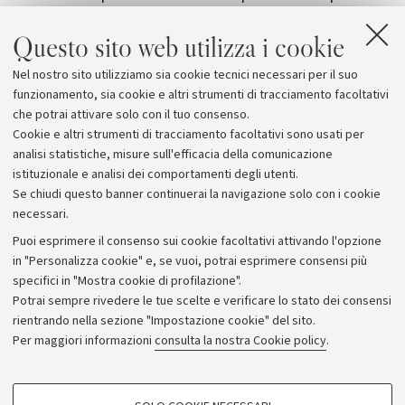
valutazione dei prodotti finanziari e assicurativi, offre ai
Questo sito web utilizza i cookie
suoi studenti molteplici programmi volti a favorire la
rete di Alumni, esperienze di studio all'estero e il
Nel nostro sito utilizziamo sia cookie tecnici necessari per il suo
coinvolgimento di docenti ed esperti provenienti dal
funzionamento, sia cookie e altri strumenti di tracciamento facoltativi
mondo dell’industria.
che potrai attivare solo con il tuo consenso.
Cookie e altri strumenti di tracciamento facoltativi sono usati per
analisi statistiche, misure sull'efficacia della comunicazione
istituzionale e analisi dei comportamenti degli utenti.
Se chiudi questo banner continuerai la navigazione solo con i cookie
necessari.
Archivio
Puoi esprimere il consenso sui cookie facoltativi attivando l'opzione
in "Personalizza cookie" e, se vuoi, potrai esprimere consensi più
Comunicati stampa
specifici in "Mostra cookie di profilazione".
Redazione
Potrai sempre rivedere le tue scelte e verificare lo stato dei consensi
rientrando nella sezione "Impostazione cookie" del sito.
Rassegna stampa
Per maggiori informazioni
consulta la nostra Cookie policy
.
Seguici su:
COOKIE DI PROFILAZIONE - FACOLTATIVI