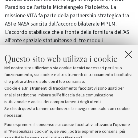
Paradiso dell'artista Michelangelo Pistoletto. La
missione VITA fa parte della partnership strategica tra
ASI e NASA sancita dall’accordo bilaterale MPLM.
L’accordo stabilisce che a fronte della fornitura dell’ASI
all’ente spaziale statunitense di tre moduli
pressurizzati abitativi MPLM (Multi Purpose
Questo sito web utilizza i cookie
Pressurized Module), uno di questi trasformato in
modulo permanente della ISS, la NASA garantisca
Nel nostro sito utilizziamo sia cookie tecnici necessari per il suo
all’Agenzia Spaziale Italiana delle opportunità di volo
funzionamento, sia cookie e altri strumenti di tracciamento facoltativi
sulla Stazione Spaziale Internazionale.
che potrai attivare solo con il tuo consenso.
Cookie e altri strumenti di tracciamento facoltativi sono usati per
analisi statistiche, misure sull'efficacia della comunicazione
istituzionale e analisi dei comportamenti degli utenti.
Se chiudi questo banner continuerai la navigazione solo con i cookie
necessari.
Archivio
Puoi esprimere il consenso sui cookie facoltativi attivando l'opzione
in "Personalizza cookie" e, se vuoi, potrai esprimere consensi più
Comunicati stampa